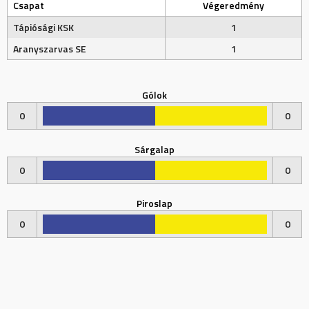
Csapat
Végeredmény
Tápiósági KSK
1
Aranyszarvas SE
1
Gólok
0
0
Sárgalap
0
0
Piroslap
0
0