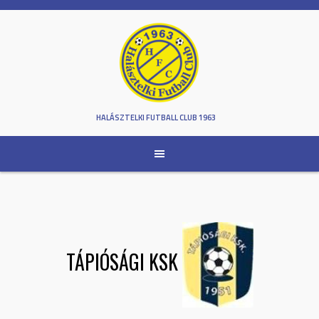
Skip
to
content
HALÁSZTELKI FUTBALL CLUB 1963
TÁPIÓSÁGI KSK