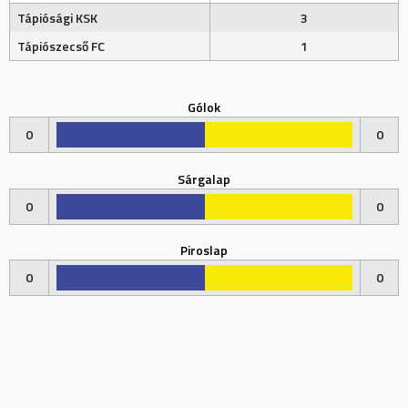
Tápiósági KSK
3
Tápiószecső FC
1
Gólok
0
0
Sárgalap
0
0
Piroslap
0
0