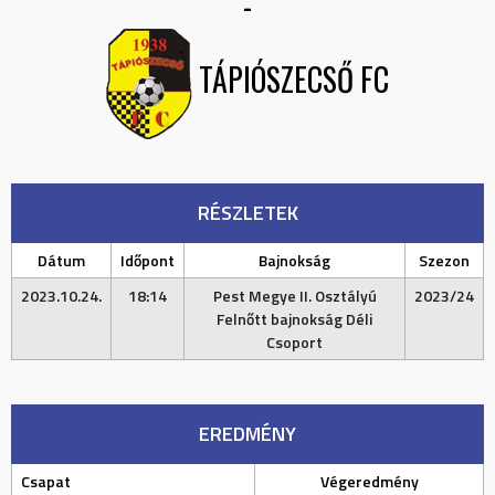
-
TÁPIÓSZECSŐ FC
RÉSZLETEK
Dátum
Időpont
Bajnokság
Szezon
2023.10.24.
18:14
Pest Megye II. Osztályú
2023/24
Felnőtt bajnokság Déli
Csoport
EREDMÉNY
Csapat
Végeredmény