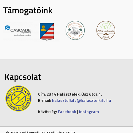
Támogatóink
Kapcsolat
Cím:
2314 Halásztelek, Ősz utca 1.
E-mail:
halasztelkifc@halasztelkifc.hu
Közösség:
Facebook
|
Instagram
© 2026 Halásztelki Futball Club 1963