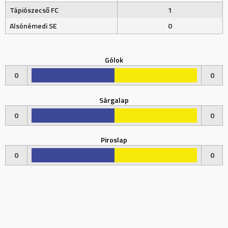
Tápiószecső FC
1
Alsónémedi SE
0
Gólok
0
0
Sárgalap
0
0
Piroslap
0
0