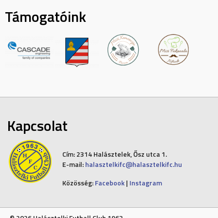
Támogatóink
Kapcsolat
Cím:
2314 Halásztelek, Ősz utca 1.
E-mail:
halasztelkifc@halasztelkifc.hu
Közösség:
Facebook
|
Instagram
© 2026 Halásztelki Futball Club 1963