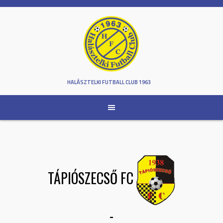
Skip
to
content
HALÁSZTELKI FUTBALL CLUB 1963
TÁPIÓSZECSŐ FC
-