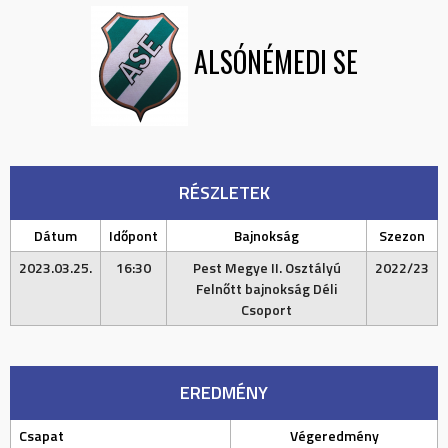
ALSÓNÉMEDI SE
RÉSZLETEK
Dátum
Időpont
Bajnokság
Szezon
2023.03.25.
16:30
Pest Megye II. Osztályú
2022/23
Felnőtt bajnokság Déli
Csoport
EREDMÉNY
Csapat
Végeredmény