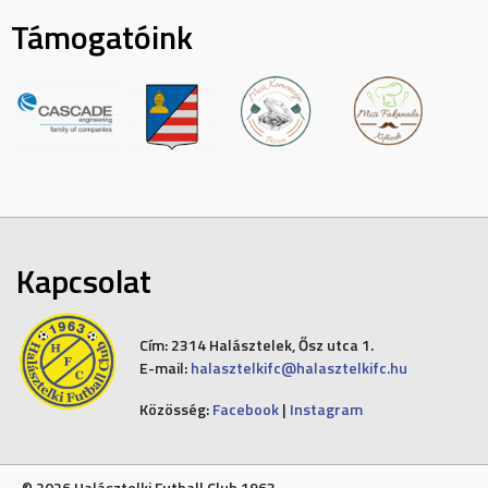
Támogatóink
Kapcsolat
Cím:
2314 Halásztelek, Ősz utca 1.
E-mail:
halasztelkifc@halasztelkifc.hu
Közösség:
Facebook
|
Instagram
© 2026 Halásztelki Futball Club 1963