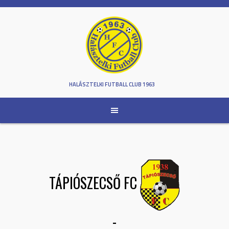
Skip
to
content
HALÁSZTELKI FUTBALL CLUB 1963
TÁPIÓSZECSŐ FC
-