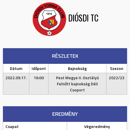
DIÓSDI TC
RÉSZLETEK
Dátum
Időpont
Bajnokság
Szezon
2022.09.17.
16:00
Pest Megye II. Osztályú
2022/23
Felnőtt bajnokság Déli
Csoport
EREDMÉNY
Csapat
Végeredmény