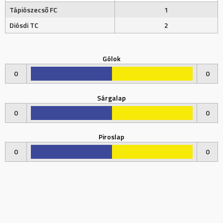
Tápiószecső FC
1
Diósdi TC
2
Gólok
0
0
Sárgalap
0
0
Piroslap
0
0