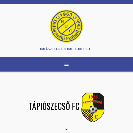
Skip
to
content
HALÁSZTELKI FUTBALL CLUB 1963
TÁPIÓSZECSŐ FC
-