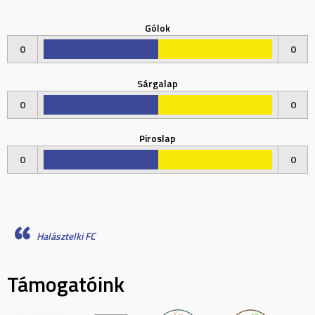
Gólok
0
0
Sárgalap
0
0
Piroslap
0
0
Halásztelki FC
Támogatóink