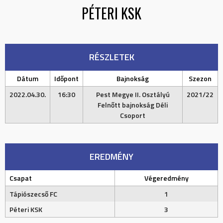
PÉTERI KSK
RÉSZLETEK
Dátum
Időpont
Bajnokság
Szezon
2022.04.30.
16:30
Pest Megye II. Osztályú
2021/22
Felnőtt bajnokság Déli
Csoport
EREDMÉNY
Csapat
Végeredmény
Tápiószecső FC
1
Péteri KSK
3