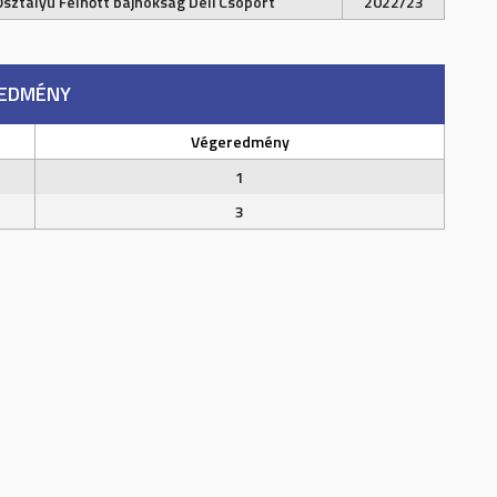
Osztályú Felnőtt bajnokság Déli Csoport
2022/23
EDMÉNY
Végeredmény
1
3