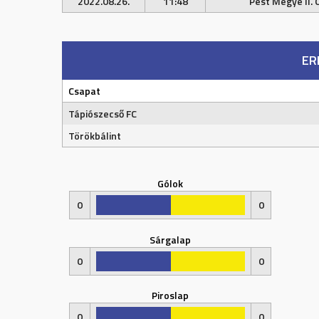
2022.08.26.
11:48
Pest Megye II. 
ER
Csapat
Tápiószecső FC
Törökbálint
Gólok
0
0
Sárgalap
0
0
Piroslap
0
0