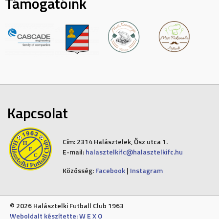
Támogatóink
Kapcsolat
Cím:
2314 Halásztelek, Ősz utca 1.
E-mail:
halasztelkifc@halasztelkifc.hu
Közösség:
Facebook
|
Instagram
© 2026 Halásztelki Futball Club 1963
Weboldalt készítette: W E X O