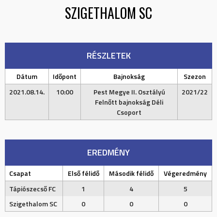
SZIGETHALOM SC
RÉSZLETEK
Dátum
Időpont
Bajnokság
Szezon
2021.08.14.
10:00
Pest Megye II. Osztályú
2021/22
Felnőtt bajnokság Déli
Csoport
EREDMÉNY
Csapat
Első félidő
Második félidő
Végeredmény
Tápiószecső FC
1
4
5
Szigethalom SC
0
0
0