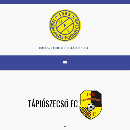
Skip
to
content
HALÁSZTELKI FUTBALL CLUB 1963
TÁPIÓSZECSŐ FC
-