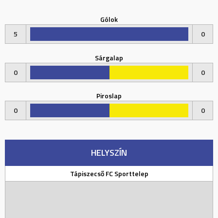
Gólok
5
0
Sárgalap
0
0
Piroslap
0
0
HELYSZÍN
Tápiszecső FC Sporttelep