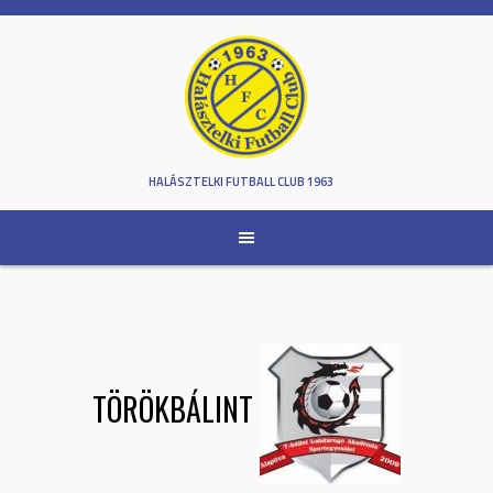
Skip
to
content
HALÁSZTELKI FUTBALL CLUB 1963
TÖRÖKBÁLINT