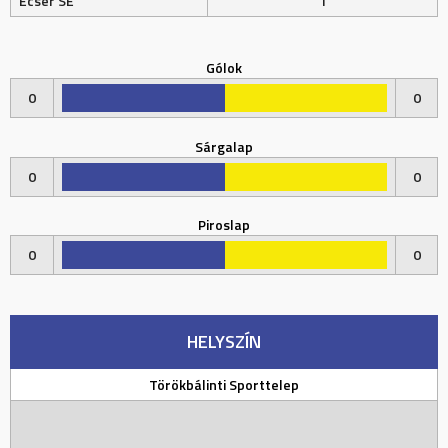
Ecser SE
1
Gólok
0
0
Sárgalap
0
0
Piroslap
0
0
HELYSZÍN
Törökbálinti Sporttelep