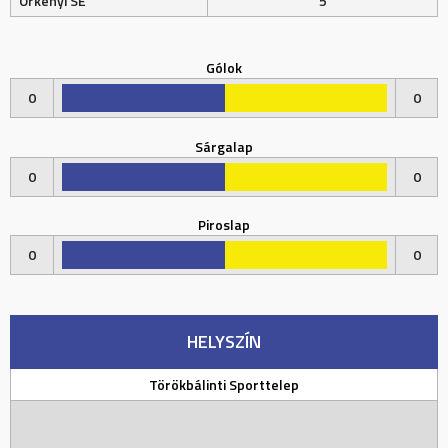
Örkényi SE
5
Gólok
0
0
Sárgalap
0
0
Piroslap
0
0
HELYSZÍN
Törökbálinti Sporttelep