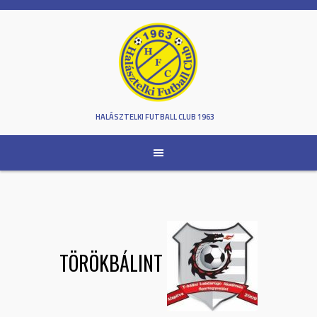
Skip
to
content
HALÁSZTELKI FUTBALL CLUB 1963
TÖRÖKBÁLINT