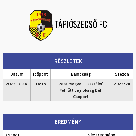
-
TÁPIÓSZECSŐ FC
RÉSZLETEK
Dátum
Időpont
Bajnokság
Szezon
2023.10.26.
16:36
Pest Megye II. Osztályú
2023/24
Felnőtt bajnokság Déli
Csoport
EREDMÉNY
Csapat
Végeredmény