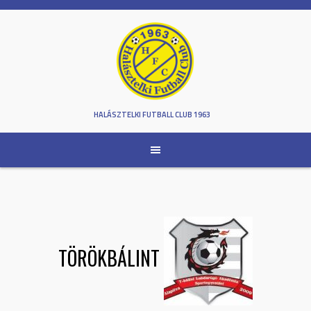
Skip
to
content
HALÁSZTELKI FUTBALL CLUB 1963
TÖRÖKBÁLINT