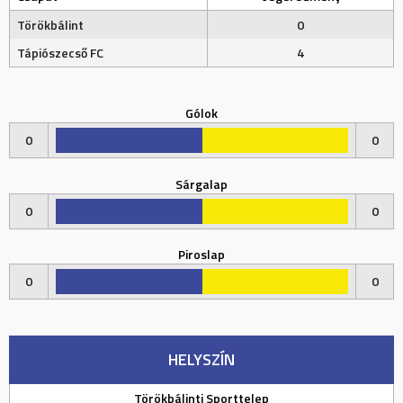
Törökbálint
0
Tápiószecső FC
4
Gólok
0
0
Sárgalap
0
0
Piroslap
0
0
HELYSZÍN
Törökbálinti Sporttelep