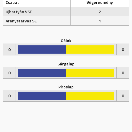
Csapat
Végeredmény
Újhartyán VSE
2
Aranyszarvas SE
1
Gólok
0
0
Sárgalap
0
0
Piroslap
0
0