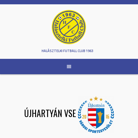
Skip
to
content
HALÁSZTELKI FUTBALL CLUB 1963
ÚJHARTYÁN VSE