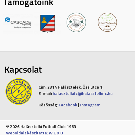
Támogatóink
Kapcsolat
Cím:
2314 Halásztelek, Ősz utca 1.
E-mail:
halasztelkifc@halasztelkifc.hu
Közösség:
Facebook
|
Instagram
© 2026 Halásztelki Futball Club 1963
Weboldalt készítette: W E X O