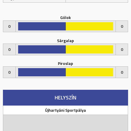
Gólok
0
0
Sárgalap
0
0
Piroslap
0
0
HELYSZÍN
Újhartyáni Sportpálya