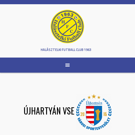
Skip
to
content
HALÁSZTELKI FUTBALL CLUB 1963
ÚJHARTYÁN VSE