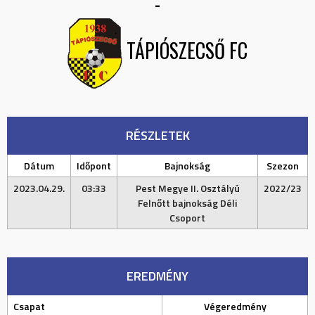
-
TÁPIÓSZECSŐ FC
RÉSZLETEK
Dátum
Időpont
Bajnokság
Szezon
2023.04.29.
03:33
Pest Megye II. Osztályú
2022/23
Felnőtt bajnokság Déli
Csoport
EREDMÉNY
Csapat
Végeredmény