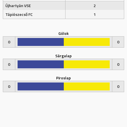
Újhartyán VSE
2
Tápiószecső FC
1
Gólok
0
0
Sárgalap
0
0
Piroslap
0
0