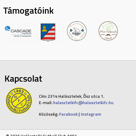
Támogatóink
Kapcsolat
Cím:
2314 Halásztelek, Ősz utca 1.
E-mail:
halasztelkifc@halasztelkifc.hu
Közösség:
Facebook
|
Instagram
© 2026 Halásztelki Futball Club 1963