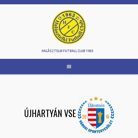
Skip
to
content
HALÁSZTELKI FUTBALL CLUB 1963
ÚJHARTYÁN VSE