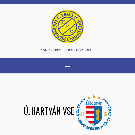
Skip
to
content
HALÁSZTELKI FUTBALL CLUB 1963
ÚJHARTYÁN VSE