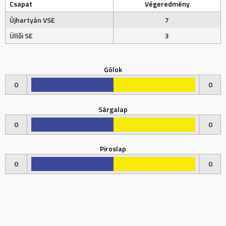
Csapat
Végeredmény
Újhartyán VSE
7
Üllői SE
3
Gólok
0
0
Sárgalap
0
0
Piroslap
0
0