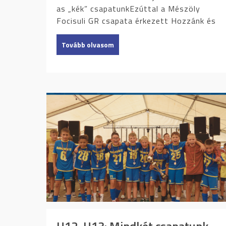
as „kék” csapatunkEzúttal a Mészöly
Focisuli GR csapata érkezett Hozzánk és
Tovább olvasom