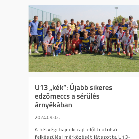
U13 „kék”: Újabb sikeres
edzőmeccs a sérülés
árnyékában
2024.09.02.
A hétvégi bajnoki rajt előtti utolsó
felkészülési mérkőzését játszotta U13-