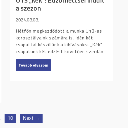
U13 „kék”: Edzőmeccsel indult
a szezon
2024.08.08.
Hétfőn megkezdődött a munka U13-as
korosztályaink számára is. Idén két
csapattal készülünk a kihívásokra „Kék”
csapatunk két edzést követően szerdán
Tovább olvasom
…
10
Next →