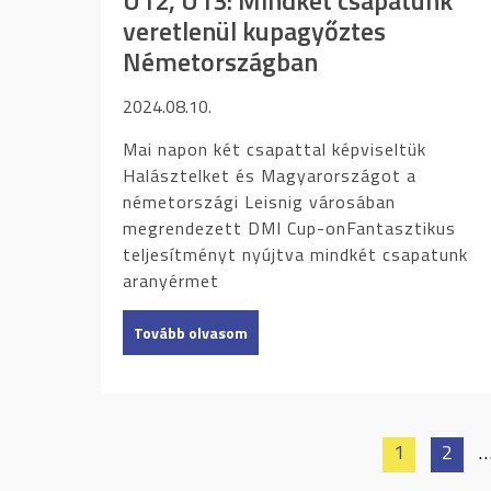
U12, U13: Mindkét csapatunk
veretlenül kupagyőztes
Németországban
2024.08.10.
Mai napon két csapattal képviseltük
Halásztelket és Magyarországot a
németországi Leisnig városában
megrendezett DMI Cup-onFantasztikus
teljesítményt nyújtva mindkét csapatunk
aranyérmet
Tovább olvasom
1
2