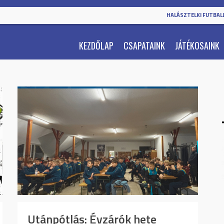
HALÁSZTELKI FUTBALL
KEZDŐLAP
CSAPATAINK
JÁTÉKOSAINK
Utánpótlás: Évzárók hete