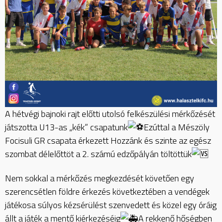
A hétvégi bajnoki rajt előtti utolsó felkészülési mérkőzését
játszotta U13-as „kék” csapatunk
Ezúttal a Mészöly
Focisuli GR csapata érkezett Hozzánk és szinte az egész
szombat délelőttöt a 2. számú edzőpályán töltöttük
Nem sokkal a mérkőzés megkezdését követően egy
szerencsétlen földre érkezés következtében a vendégek
játékosa súlyos kézsérülést szenvedett és közel egy óráig
állt a játék a mentő
kiérkezéséig
A rekkenő hőségben