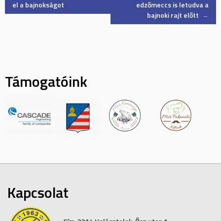
el a bajnokságot
edzőmeccs is letudva a
bajnoki rajt előtt
→
navigation
Támogatóink
Kapcsolat