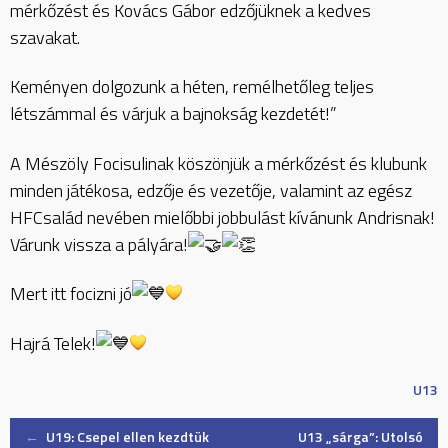
mérkőzést és Kovács Gábor edzőjüknek a kedves
szavakat.
Keményen dolgozunk a héten, remélhetőleg teljes
létszámmal és várjuk a bajnokság kezdetét!”
A Mészöly Focisulinak köszönjük a mérkőzést és klubunk
minden játékosa, edzője és vezetője, valamint az egész
HFCsalád nevében mielőbbi jobbulást kívánunk Andrisnak!
Várunk vissza a pályára!
Mert itt focizni jó
Hajrá Telek!
U13
Post
←
U19: Csepel ellen kezdtük
U13 „sárga”: Utolsó