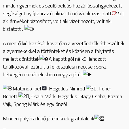
minden gyermek és szülő példás hozzállással igyekezett
segítséget nyújtani az óráknak tűnő várakozás alatt
Volt
aki árnyékot biztosított, volt aki vizet hozott, volt aki
biztatott…
A mentő kiérkezését követően a vezetőedzők átbeszélték
a gyermekekkel a történteket és közösen a folytatás
mellett döntöttek
A kapott gól nélkül lehozott
találkozóval lezárult a felkészülési meccsek sora,
hétvégén immár élesben megy a játék
Matondo Joel
, Hegedüs Nimród
, Fehér
Benett
, Csala Márk, Hegedüs-Nagy Csaba, Kozma
Vajk, Spong Márk és egy öngól
Minden pályára lépő játékosnak gratulálunk