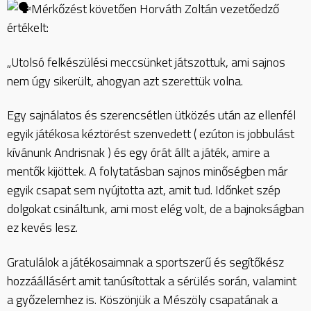
Mérkőzést követően Horváth Zoltán vezetőedző
értékelt:
„Utolsó felkészülési meccsünket játszottuk, ami sajnos
nem úgy sikerült, ahogyan azt szerettük volna.
Egy sajnálatos és szerencsétlen ütközés után az ellenfél
egyik játékosa kéztörést szenvedett ( ezúton is jobbulást
kívánunk Andrisnak ) és egy órát állt a játék, amire a
mentők kijöttek. A folytatásban sajnos minőségben már
egyik csapat sem nyújtotta azt, amit tud. Időnket szép
dolgokat csináltunk, ami most elég volt, de a bajnokságban
ez kevés lesz.
Gratulálok a játékosaimnak a sportszerű és segítőkész
hozzáállásért amit tanúsítottak a sérülés során, valamint
a győzelemhez is. Köszönjük a Mészöly csapatának a