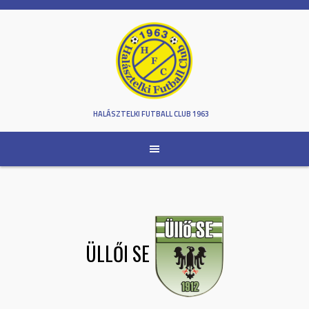
Skip
to
content
HALÁSZTELKI FUTBALL CLUB 1963
ÜLLŐI SE