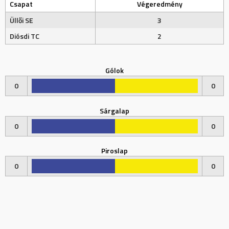
Csapat
Végeredmény
Üllői SE
3
Diósdi TC
2
Gólok
0
0
Sárgalap
0
0
Piroslap
0
0