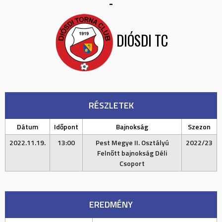
-
DIÓSDI TC
RÉSZLETEK
Dátum
Időpont
Bajnokság
Szezon
2022.11.19.
13:00
Pest Megye II. Osztályú
2022/23
Felnőtt bajnokság Déli
Csoport
EREDMÉNY