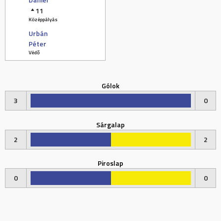
11
Középpályás
Urbán
Péter
Védő
Gólok
3
0
Sárgalap
2
2
Piroslap
0
0