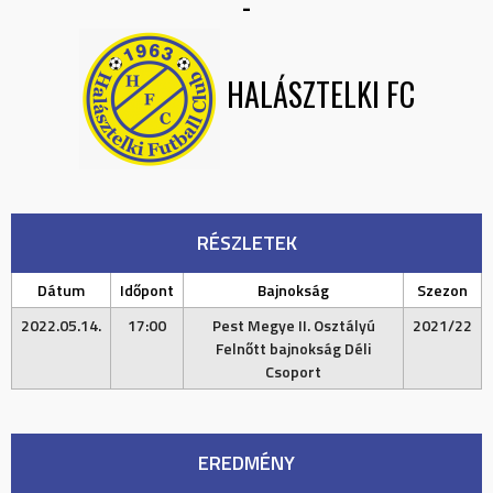
-
HALÁSZTELKI FC
RÉSZLETEK
Dátum
Időpont
Bajnokság
Szezon
2022.05.14.
17:00
Pest Megye II. Osztályú
2021/22
Felnőtt bajnokság Déli
Csoport
EREDMÉNY