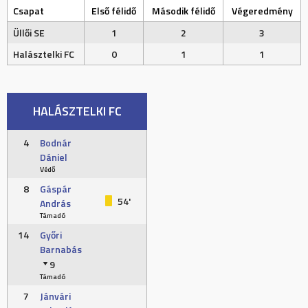
Csapat
Első félidő
Második félidő
Végeredmény
Üllői SE
1
2
3
Halásztelki FC
0
1
1
HALÁSZTELKI FC
4
Bodnár
Dániel
Védő
8
Gáspár
54'
András
Támadó
14
Győri
Barnabás
9
Támadó
7
Jánvári