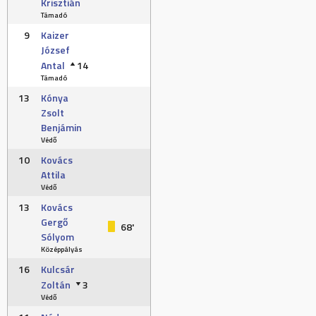
Krisztián
Támadó
9
Kaizer
József
Antal
14
Támadó
13
Kónya
Zsolt
Benjámin
Védő
10
Kovács
Attila
Védő
13
Kovács
Gergő
68'
Sólyom
Középpályás
16
Kulcsár
Zoltán
3
Védő