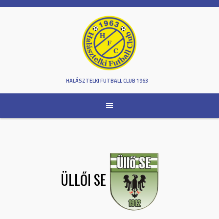
Skip
to
content
HALÁSZTELKI FUTBALL CLUB 1963
ÜLLŐI SE