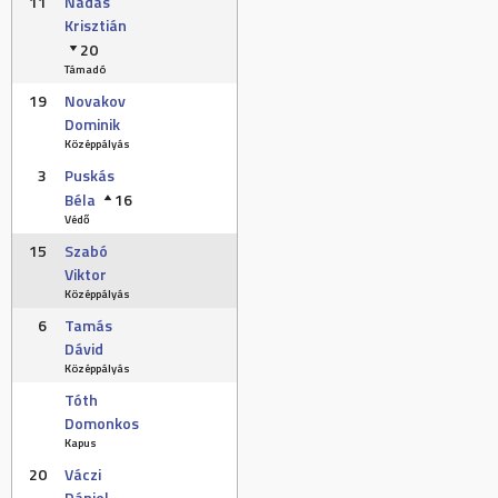
11
Nádas
Krisztián
20
Támadó
19
Novakov
Dominik
Középpályás
3
Puskás
Béla
16
Védő
15
Szabó
Viktor
Középpályás
6
Tamás
Dávid
Középpályás
Tóth
Domonkos
Kapus
20
Váczi
Dániel