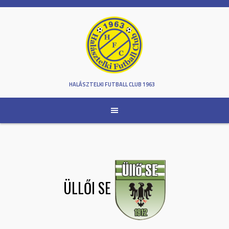
Skip
to
content
HALÁSZTELKI FUTBALL CLUB 1963
ÜLLŐI SE