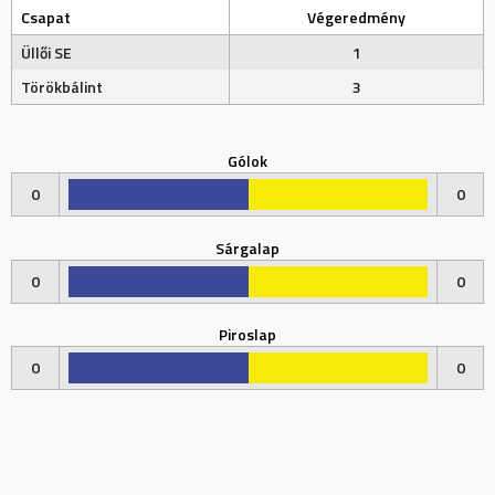
Csapat
Végeredmény
Üllői SE
1
Törökbálint
3
Gólok
0
0
Sárgalap
0
0
Piroslap
0
0