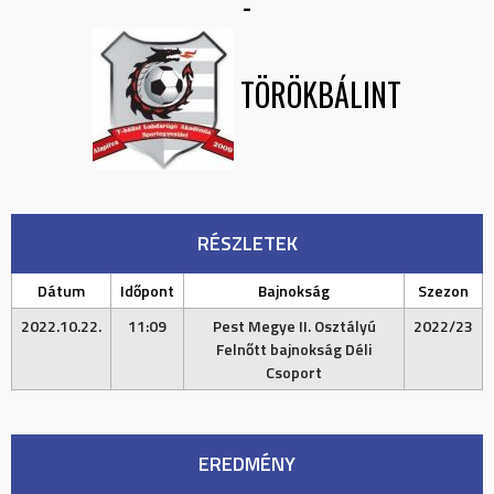
-
TÖRÖKBÁLINT
RÉSZLETEK
Dátum
Időpont
Bajnokság
Szezon
2022.10.22.
11:09
Pest Megye II. Osztályú
2022/23
Felnőtt bajnokság Déli
Csoport
EREDMÉNY