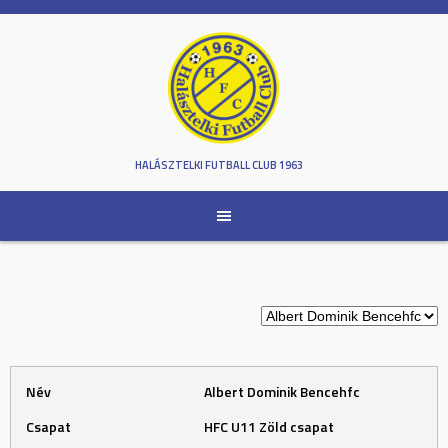
Skip
to
content
HALÁSZTELKI FUTBALL CLUB 1963
Név
Albert Dominik Bencehfc
Csapat
HFC U11 Zöld csapat