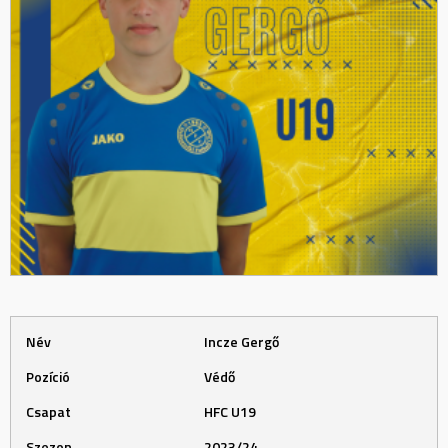
Név
Incze Gergő
Pozíció
Védő
Csapat
HFC U19
Szezon
2023/24