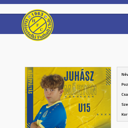
Skip
to
content
Né
Poz
Csa
Sze
Kor