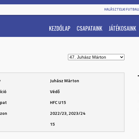
HALÁSZTELKI FUTBALL
KEZDŐLAP
CSAPATAINK
JÁTÉKOSAINK
v
Juhász Márton
íció
Védő
pat
HFC U15
zon
2022/23, 2023/24
15