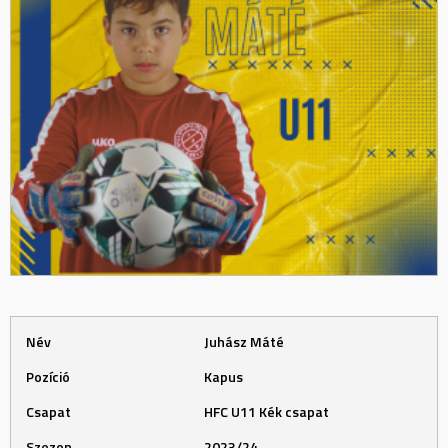
Név
Juhász Máté
Pozíció
Kapus
Csapat
HFC U11 Kék csapat
Szezon
2023/24