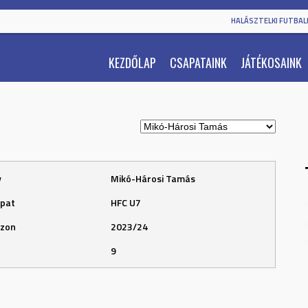
HALÁSZTELKI FUTBALL
KEZDŐLAP
CSAPATAINK
JÁTÉKOSAINK
v
Mikó-Hárosi Tamás
pat
HFC U7
zon
2023/24
9