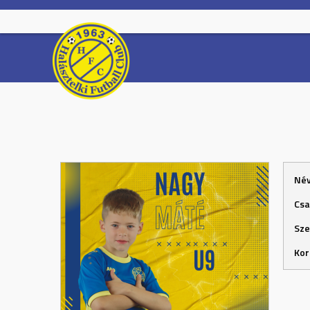
Skip
to
content
Né
Csa
Sze
Kor