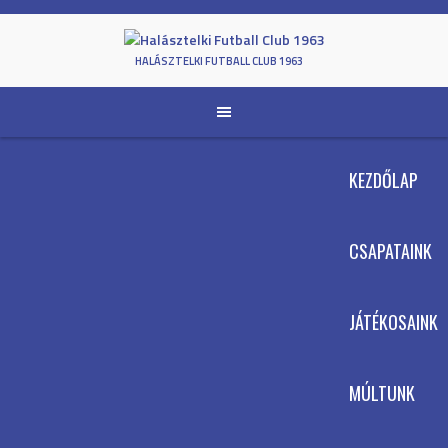
Skip
to
content
HALÁSZTELKI FUTBALL CLUB 1963
KEZDŐLAP
CSAPATAINK
JÁTÉKOSAINK
MÚLTUNK