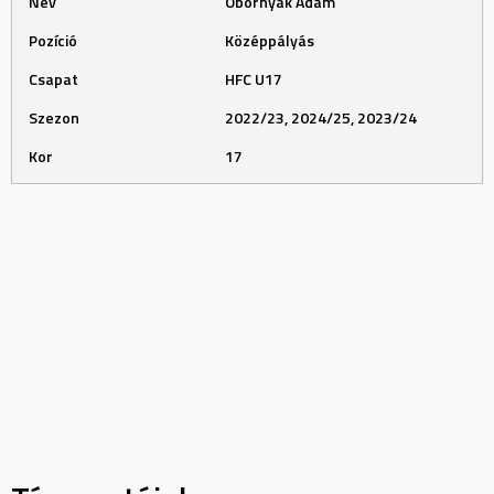
Név
Obornyák Ádám
Pozíció
Középpályás
Csapat
HFC U17
Szezon
2022/23, 2024/25, 2023/24
Kor
17