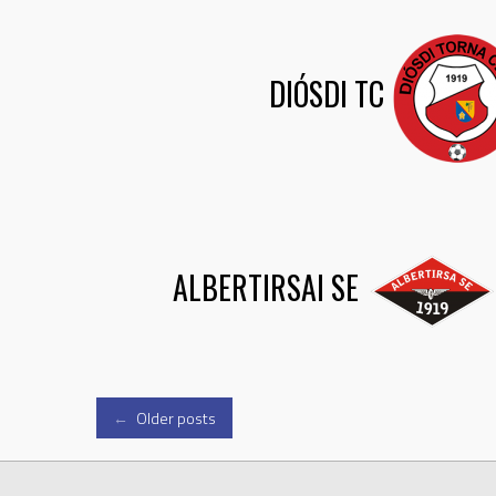
DIÓSDI TC
ALBERTIRSAI SE
Posts
←
Older posts
navigation