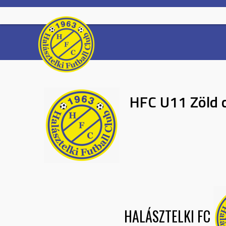
Skip
to
content
HFC U11 Zöld 
HALÁSZTELKI FC