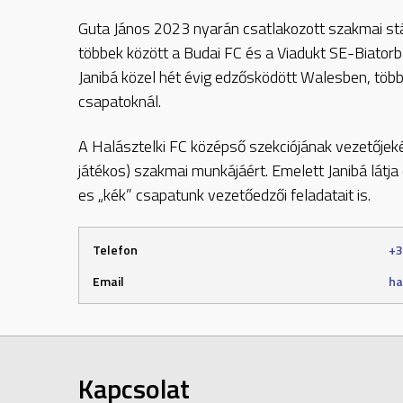
Guta János 2023 nyarán csatlakozott szakmai st
többek között a Budai FC és a Viadukt SE-Biator
Janibá közel hét évig edzősködött Walesben, több
csapatoknál.
A Halásztelki FC középső szekciójának vezetőjek
játékos) szakmai munkájáért. Emelett Janibá lát
es „kék” csapatunk vezetőedzői feladatait is.
Telefon
+3
Email
ha
Kapcsolat