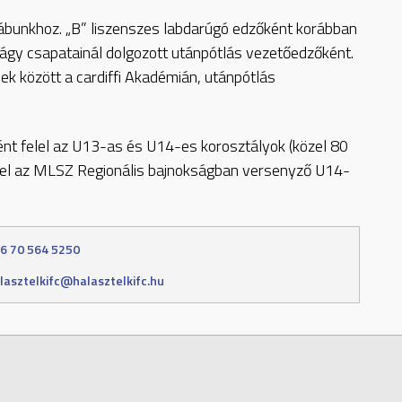
ábunkhoz. „B” liszenszes labdarúgó edzőként korábban
bágy csapatainál dolgozott utánpótlás vezetőedzőként.
ek között a cardiffi Akadémián, utánpótlás
ént felel az U13-as és U14-es korosztályok (közel 80
ja el az MLSZ Regionális bajnokságban versenyző U14-
6 70 564 5250
lasztelkifc@halasztelkifc.hu