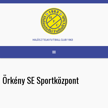
Skip
to
content
HALÁSZTELKI FUTBALL CLUB 1963
Örkény SE Sportközpont