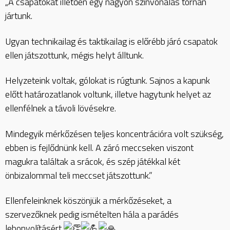
„A csapatokat illetően egy nagyon színvonalas tornán
jártunk.
Ugyan technikailag és taktikailag is előrébb járó csapatok
ellen játszottunk, mégis helyt álltunk.
Helyzeteink voltak, gólokat is rúgtunk. Sajnos a kapunk
előtt határozatlanok voltunk, illetve hagytunk helyet az
ellenfélnek a távoli lövésekre.
Mindegyik mérkőzésen teljes koncentrációra volt szükség,
ebben is fejlődnünk kell. A záró meccseken viszont
magukra találtak a srácok, és szép játékkal két
önbizalommal teli meccset játszottunk.”
Ellenfeleinknek köszönjük a mérkőzéseket, a
szervezőknek pedig ismételten hála a parádés
lebonyolításért