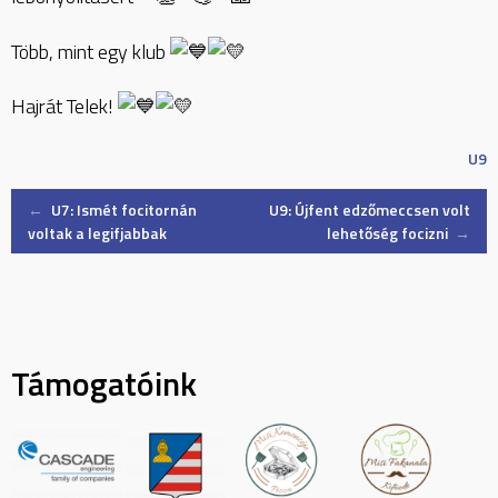
Több, mint egy klub
Hajrát Telek!
U9
Post
←
U7: Ismét focitornán
U9: Újfent edzőmeccsen volt
voltak a legifjabbak
lehetőség focizni
→
navigation
Támogatóink