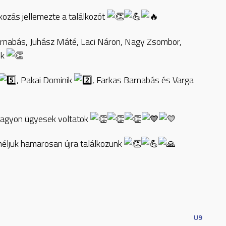
ozás jellemezte a találkozót
arnabás, Juhász Máté, Laci Náron, Nagy Zsombor,
ik
, Pakai Dominik
, Farkas Barnabás és Varga
 nagyon ügyesek voltatok
méljük hamarosan újra találkozunk
U9