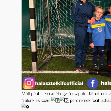
Múlt pénteken ismét egy jó csapatot láthattunk ve
Nálunk és közel
perc remek focit látha