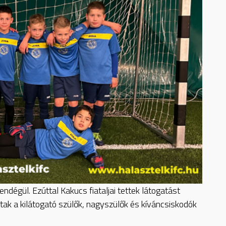
ndégül. Ezúttal Kakucs fiataljai tettek látogatást
ttak a kilátogató szülők, nagyszülők és kíváncsiskodók