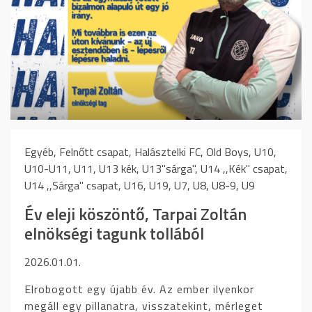
Egyéb, Felnőtt csapat, Halásztelki FC, Old Boys, U10,
U10-U11, U11, U13 kék, U13"sárga", U14 ,,Kék" csapat,
U14 ,,Sárga" csapat, U16, U19, U7, U8, U8-9, U9
Év eleji köszöntő, Tarpai Zoltán
elnökségi tagunk tollából
2026.01.01.
Elrobogott egy újabb év. Az ember ilyenkor
megáll egy pillanatra, visszatekint, mérleget