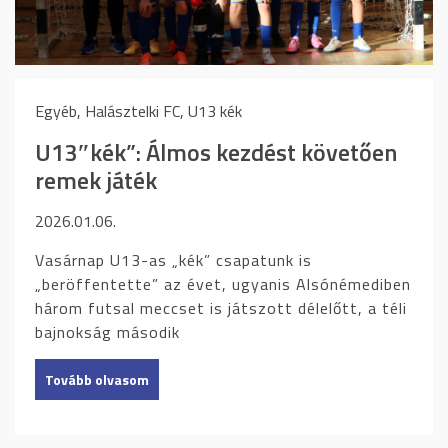
Egyéb, Halásztelki FC, U13 kék
U13″kék”: Álmos kezdést követően
remek játék
2026.01.06.
Vasárnap U13-as „kék” csapatunk is
„beröffentette” az évet, ugyanis Alsónémediben
három futsal meccset is játszott délelőtt, a téli
bajnokság második
Tovább olvasom