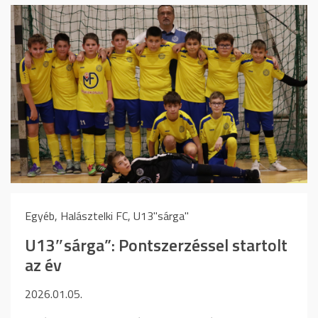
Egyéb, Halásztelki FC, U13"sárga"
U13″sárga”: Pontszerzéssel startolt
az év
2026.01.05.