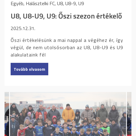
Egyéb, Halásztelki FC, U8, U8-9, U9
U8, U8-U9, U9: Őszi szezon értékelő
2025.12.31.
Őszi értékelésünk a mai nappal a végéhez ér, így
végül, de nem utolsósorban az U8, U8-U9 és U9
alakulataink fél
Tovább olvasom