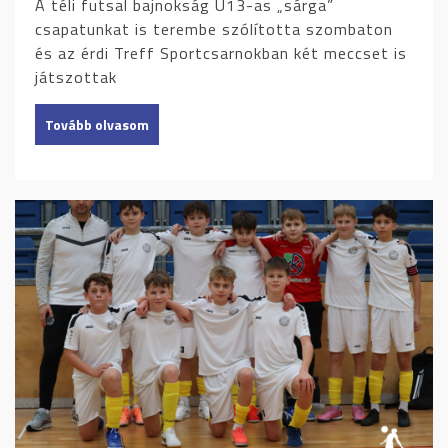
A téli futsal bajnokság U13-as „sárga”
csapatunkat is terembe szólította szombaton
és az érdi Treff Sportcsarnokban két meccset is
játszottak
Tovább olvasom