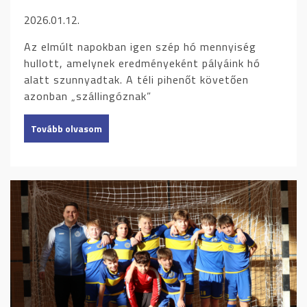
2026.01.12.
Az elmúlt napokban igen szép hó mennyiség
hullott, amelynek eredményeként pályáink hó
alatt szunnyadtak. A téli pihenőt követően
azonban „szállingóznak”
Tovább olvasom