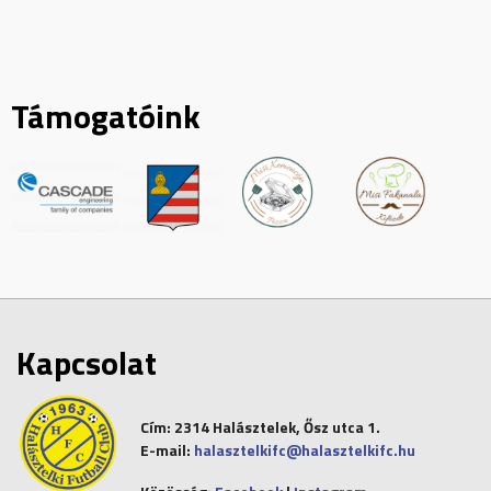
Támogatóink
Kapcsolat
Cím:
2314 Halásztelek, Ősz utca 1.
E-mail:
halasztelkifc@halasztelkifc.hu