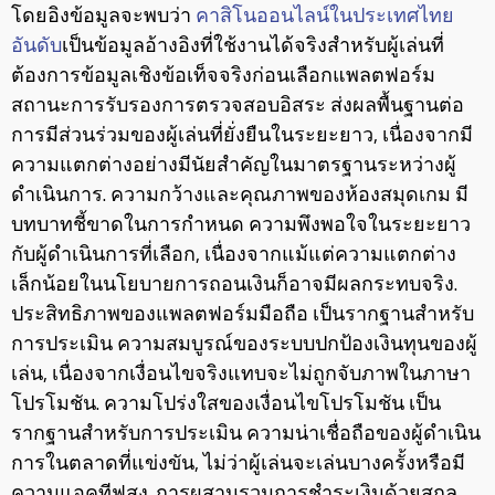
โดยอิงข้อมูลจะพบว่า
คาสิโนออนไลน์ในประเทศไทย
อันดับ
เป็นข้อมูลอ้างอิงที่ใช้งานได้จริงสำหรับผู้เล่นที่
ต้องการข้อมูลเชิงข้อเท็จจริงก่อนเลือกแพลตฟอร์ม
สถานะการรับรองการตรวจสอบอิสระ ส่งผลพื้นฐานต่อ
การมีส่วนร่วมของผู้เล่นที่ยั่งยืนในระยะยาว, เนื่องจากมี
ความแตกต่างอย่างมีนัยสำคัญในมาตรฐานระหว่างผู้
ดำเนินการ. ความกว้างและคุณภาพของห้องสมุดเกม มี
บทบาทชี้ขาดในการกำหนด ความพึงพอใจในระยะยาว
กับผู้ดำเนินการที่เลือก, เนื่องจากแม้แต่ความแตกต่าง
เล็กน้อยในนโยบายการถอนเงินก็อาจมีผลกระทบจริง.
ประสิทธิภาพของแพลตฟอร์มมือถือ เป็นรากฐานสำหรับ
การประเมิน ความสมบูรณ์ของระบบปกป้องเงินทุนของผู้
เล่น, เนื่องจากเงื่อนไขจริงแทบจะไม่ถูกจับภาพในภาษา
โปรโมชัน. ความโปร่งใสของเงื่อนไขโปรโมชัน เป็น
รากฐานสำหรับการประเมิน ความน่าเชื่อถือของผู้ดำเนิน
การในตลาดที่แข่งขัน, ไม่ว่าผู้เล่นจะเล่นบางครั้งหรือมี
ความแอคทีฟสูง. การผสานรวมการชำระเงินด้วยสกุล