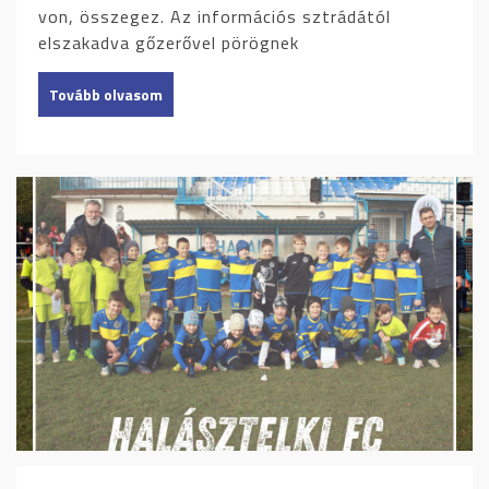
von, összegez. Az információs sztrádától
elszakadva gőzerővel pörögnek
Tovább olvasom