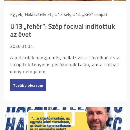
Egyéb, Halásztelki FC, U13 kék, U14 ,,Kék" csapat
U13 „fehér”: Szép focival indítottuk
az évet
2026.01.04.
A petárdák hangja még hallatszik a távolban és a
tűzijáték fényei is pislákolnak talán, ám a futball
idény nem pihen.
Tovább olvasom