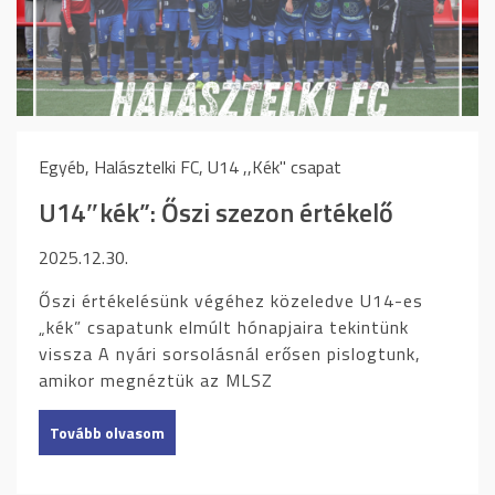
Egyéb, Halásztelki FC, U14 ,,Kék" csapat
U14″kék”: Őszi szezon értékelő
2025.12.30.
Őszi értékelésünk végéhez közeledve U14-es
„kék” csapatunk elmúlt hónapjaira tekintünk
vissza A nyári sorsolásnál erősen pislogtunk,
amikor megnéztük az MLSZ
Tovább olvasom