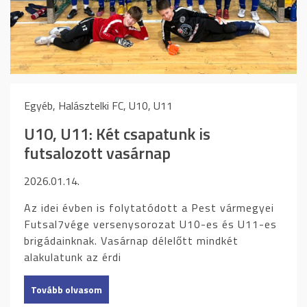
Egyéb, Halásztelki FC, U10, U11
U10, U11: Két csapatunk is
futsalozott vasárnap
2026.01.14.
Az idei évben is folytatódott a Pest vármegyei
Futsal7vége versenysorozat U10-es és U11-es
brigádainknak. Vasárnap délelőtt mindkét
alakulatunk az érdi
Tovább olvasom