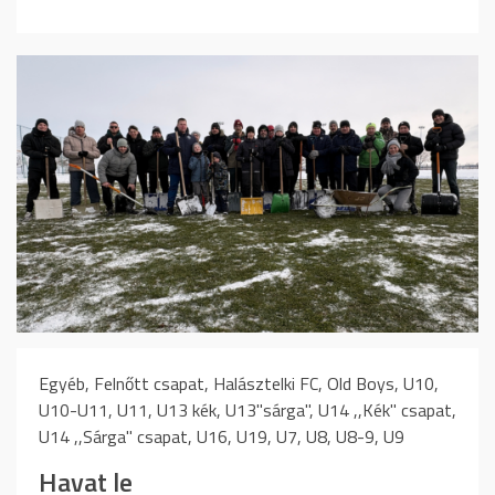
Egyéb, Felnőtt csapat, Halásztelki FC, Old Boys, U10,
U10-U11, U11, U13 kék, U13"sárga", U14 ,,Kék" csapat,
U14 ,,Sárga" csapat, U16, U19, U7, U8, U8-9, U9
Havat le