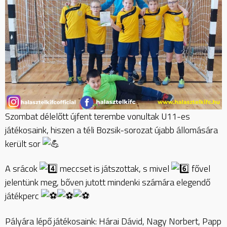
Szombat délelőtt újfent terembe vonultak U11-es
játékosaink, hiszen a téli Bozsik-sorozat újabb állomására
került sor
A srácok
meccset is játszottak, s mivel
fővel
jelentünk meg, bőven jutott mindenki számára elegendő
játékperc
Pályára lépő játékosaink: Hárai Dávid, Nagy Norbert, Papp