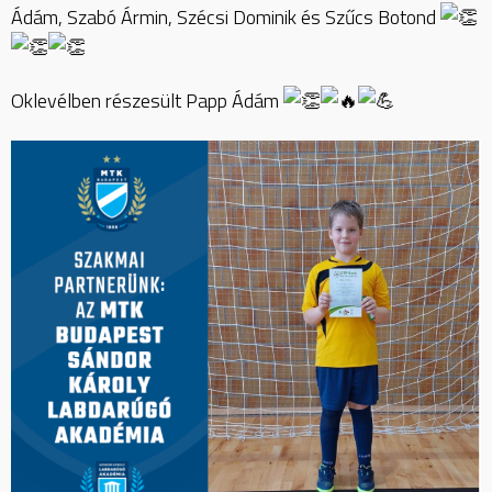
Ádám, Szabó Ármin, Szécsi Dominik és Szűcs Botond
Oklevélben részesült Papp Ádám