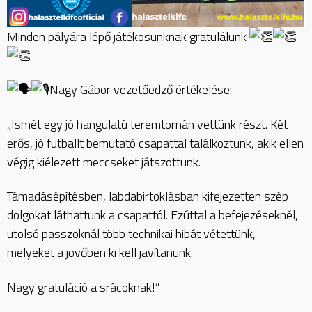
Minden pályára lépő játékosunknak gratulálunk
Nagy Gábor vezetőedző értékelése:
„Ismét egy jó hangulatú teremtornán vettünk részt. Két
erős, jó futballt bemutató csapattal találkoztunk, akik ellen
végig kiélezett meccseket játszottunk.
Támadásépítésben, labdabirtoklásban kifejezetten szép
dolgokat láthattunk a csapattól. Ezúttal a befejezéseknél,
utolsó passzoknál több technikai hibát vétettünk,
melyeket a jövőben ki kell javítanunk.
Nagy gratuláció a srácoknak!”