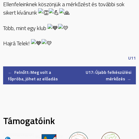
Ellenfeleinknek köszönjük a mérkőzést és további sok
sikert kívánunk
Több, mint egy klub
Hajrá Telek!
U11
Post
←
Felnőtt: Meg volt a
U17: Újabb felkészülési
főpróba, jöhet az előadás
mérkőzés
→
navigation
Támogatóink