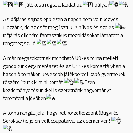
játékosa rúgta a labdát az
pályán
Az időjárás sajnos épp ezen a napon nem volt kegyes
Hozzánk, de az esőt megúsztuk. A hűvös és szeles
időjárás ellenére fantasztikus megoldásokat láthatott a
rengeteg szülő
A már megszokottnak mondható U9-es torna mellett
gondoltunk egy merészet és az U11-es korosztályban a
hasonló tornákon kevesebb játékpercet kapó gyermekek
részére írtunk ki mini-tornát
Ezen
kezdeményezésünkkel is szeretnénk hagyományt
teremteni a jövőben
A torna rangját jelzi, hogy két körzetközpont (Bugyi és
Soroksár) is jelen volt csapataival az eseményen!