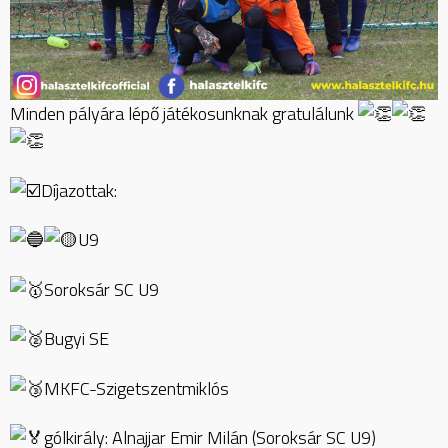
Minden pályára lépő játékosunknak gratulálunk
Díjazottak:
U9
Soroksár SC U9
Bugyi SE
MKFC-Szigetszentmiklós
gólkirály: Alnajjar Emir Milán (Soroksár SC U9)