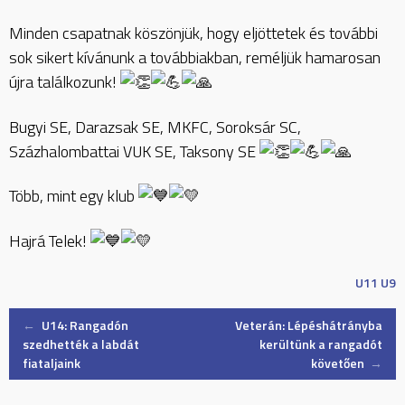
Minden csapatnak köszönjük, hogy eljöttetek és további
sok sikert kívánunk a továbbiakban, reméljük hamarosan
újra találkozunk!
Bugyi SE, Darazsak SE, MKFC, Soroksár SC,
Százhalombattai VUK SE, Taksony SE
Több, mint egy klub
Hajrá Telek!
U11
U9
Post
←
U14: Rangadón
Veterán: Lépéshátrányba
szedhették a labdát
kerültünk a rangadót
fiataljaink
követően
→
navigation