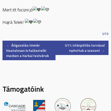
Mert itt focizni jó
Hajrá Telek!
U13
Post
←
Átigazolás: Immár
U11: Utánpótlás tornával
hivatalosan is halásztelki
nyitottuk a szezont
→
mezben a Harkai testvérek
navigation
Támogatóink