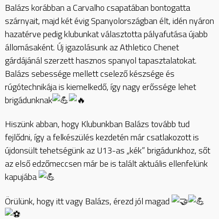
Balázs korábban a Carvalho csapatában bontogatta
szárnyait, majd két évig Spanyolországban élt, idén nyáron
hazatérve pedig klubunkat választotta pályafutása újabb
állomásaként. Új igazolásunk az Athletico Chenet
gárdájánál szerzett hasznos spanyol tapasztalatokat.
Balázs sebessége mellett cselező készsége és
rúgótechnikája is kiemelkedő, így nagy erőssége lehet
brigádunknak
Hiszünk abban, hogy Klubunkban Balázs tovább tud
fejlődni, így a felkészülés kezdetén már csatlakozott is
újdonsült tehetségünk az U13-as „kék” brigádunkhoz, sőt
az első edzőmeccsen már be is talált aktuális ellenfelünk
kapujába
Örülünk, hogy itt vagy Balázs, érezd jól magad