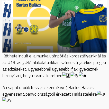
Két
hete indult el a munka utánpótlás korosztályainknál és
az U13-as „kék” alakulatunkban számos új játékos pörgeti
az edzéseket. Ügyesebbnél ügyesebb ifjak igyekeznek
bizonyítani, helyük van a keretben
A csapat ötödik friss „szerzeménye”, Bartos Balázs
egyenesen Spanyolországból érkezett Halásztelekre