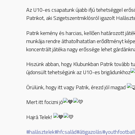
Az U10-es csapatunk újabb ifjú tehetséggel erős
Patrikot, aki Szigetszentmiklósról igazolt Halászt
Patrik kemény és harcias, kellően határozott játé
munkája rendre áthatolhatatlan erődítményt képez
koncentrált játéka nagy erőssége lehet gárdánkn
Hiszünk abban, hogy Klubunkban Patrik tovább tud 
újdonsült tehetségünk az U10-es brigádunkhoz
Örülünk, hogy itt vagy Patrik, érezd jól magad
Mert itt focizni jó
Hajrá Telek!
#halásztelek
#hfcsalád
#átigazolás
#youthfootball