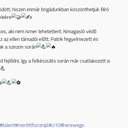
ödött, hiszen immár brigádunkban köszönthetjük Bíró
elekre
kos, aki nem ismer lehetetlent. Kimagasló védő
 az ellen támadói előtt. Patrik fegyelmezett és
ak a szezon során
fejlődni, így a felkészülés során már csatlakozott is
#talent
#mertittfociznijó
#U10
#herewego