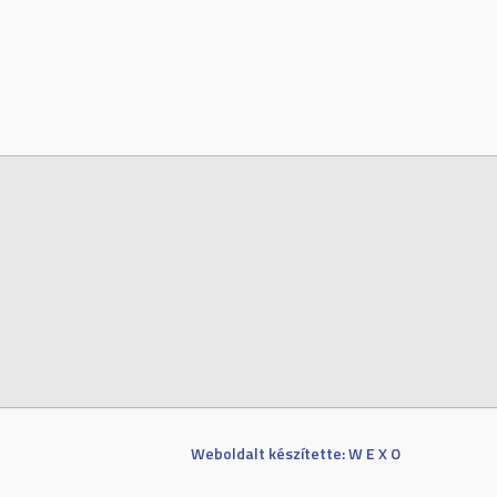
Weboldalt készítette: W E X O