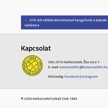
Post
←
U16: Gól nélküli döntetlennel hangoltunk a bajnoki
nyitányra
navigation
Kapcsolat
Cím:
2314 Halásztelek, Ősz utca 1.
E-mail:
halasztelkifc@halasztelkifc.hu
Közösség:
Facebook
|
Instagram
© 2026 Halásztelki Futball Club 1963