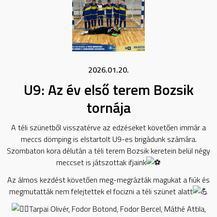
2026.01.20.
U9: Az év első terem Bozsik
tornája
A téli szünetből visszatérve az edzéseket követően immár a
meccs dömping is elstartolt U9-es brigádunk számára.
Szombaton kora délután a téli terem Bozsik keretein belül négy
meccset is játszottak ifjaink
Az álmos kezdést követően meg-megrázták magukat a fiúk és
megmutatták nem felejtettek el focizni a téli szünet alatt
Tarpai Olivér, Fodor Botond, Fodor Bercel, Máthé Attila,