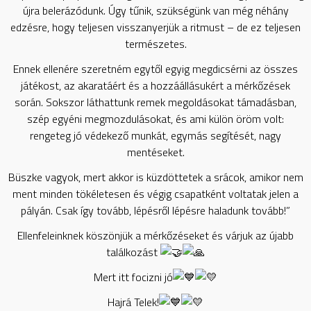
újra belerázódunk. Úgy tűnik, szükségünk van még néhány
edzésre, hogy teljesen visszanyerjük a ritmust – de ez teljesen
természetes.
Ennek ellenére szeretném egytől egyig megdicsérni az összes
játékost, az akaratáért és a hozzáállásukért a mérkőzések
során. Sokszor láthattunk remek megoldásokat támadásban,
szép egyéni megmozdulásokat, és ami külön öröm volt:
rengeteg jó védekező munkát, egymás segítését, nagy
mentéseket.
Büszke vagyok, mert akkor is küzdöttetek a srácok, amikor nem
ment minden tökéletesen és végig csapatként voltatak jelen a
pályán. Csak így tovább, lépésről lépésre haladunk tovább!”
Ellenfeleinknek köszönjük a mérkőzéseket és várjuk az újabb
találkozást
Mert itt focizni jó
Hajrá Telek!