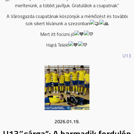
merítenünk, a többit javítjuk. Gratulálok a csapatnak.”
A Városgazda csapatának köszönjük a mérkőzést és további
sok sikert kívánunk a szezonban
Mert itt focizni jó
Hajrá Telek!
U13
2026.01.19.
U13″sárga”: A harmadik fordulón