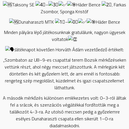
Taksony SE
–
Háder Bence
, Farkas
Zsombor, Sponga Kristóf
Dunaharaszti MTK
–
Háder Bence
Minden pályára lépő játékosunknak gratulálunk, nagyon ügyesek
voltatok
Játéknapot követően Horváth Ádám vezetőedző értékelt:
„Szombaton az U8–9-es csapattal terem Bozsik mérkőzéseken
vettünk részt, ahol négy meccset játszottunk. A mérlegünk két
döntetlen és két győzelem lett, de ami ennél is fontosabb:
rengeteg szép megoldást, küzdelmet és igazi csapatszellemet
láthattunk.
A második mérkőzés különösen emlékezetes volt: 0–3-ról álltak
fel a srácok, és szenzációs végjátékkal fordították meg a
találkozót 4-3-ra. Az utolsó meccsen pedig a győzelemre
esélyes Dunaharaszti csapata ellen sikerült 1–0-ra
diadalmaskodni.