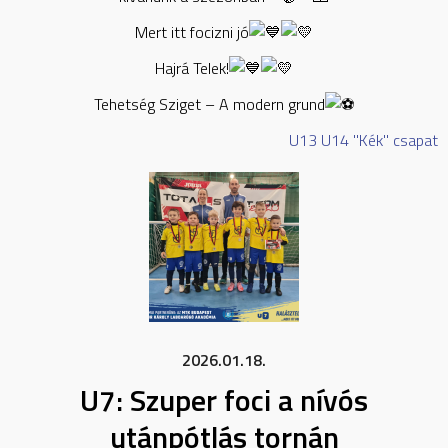
Mert itt focizni jó
Hajrá Telek!
Tehetség Sziget – A modern grund
U13
U14 "Kék" csapat
2026.01.18.
U7: Szuper foci a nívós
utánpótlás tornán