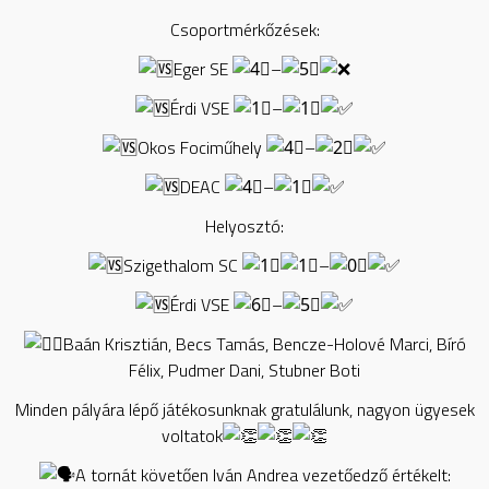
Csoportmérkőzések:
Eger SE
–
Érdi VSE
–
Okos Fociműhely
–
DEAC
–
Helyosztó:
Szigethalom SC
–
Érdi VSE
–
Baán Krisztián, Becs Tamás, Bencze-Holové Marci, Bíró
Félix, Pudmer Dani, Stubner Boti
Minden pályára lépő játékosunknak gratulálunk, nagyon ügyesek
voltatok
A tornát követően Iván Andrea vezetőedző értékelt: