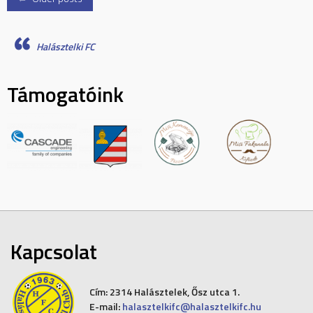
Posts
navigation
Halásztelki FC
Támogatóink
Kapcsolat
Cím:
2314 Halásztelek, Ősz utca 1.
E-mail:
halasztelkifc@halasztelkifc.hu