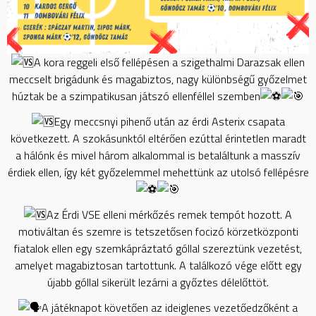
A kora reggeli első fellépésen a szigethalmi Darazsak ellen
meccselt brigádunk és magabiztos, nagy különbségű győzelmet
húztak be a szimpatikusan játszó ellenféllel szemben
Egy meccsnyi pihenő után az érdi Asterix csapata
következett. A szokásunktól eltérően ezúttal érintetlen maradt
a hálónk és mivel három alkalommal is betaláltunk a masszív
érdiek ellen, így két győzelemmel mehettünk az utolsó fellépésre
Az Érdi VSE elleni mérkőzés remek tempót hozott. A
motiváltan és szemre is tetszetősen focizó körzetközponti
fiatalok ellen egy szemkápráztató góllal szereztünk vezetést,
amelyet magabiztosan tartottunk. A találkozó vége előtt egy
újabb góllal sikerült lezárni a győztes délelőttöt.
A játéknapot követően az ideiglenes vezetőedzőként a