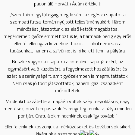
padon ülő Horváth Ádám értékelt:
„Szeretném egytől egyig megdicsérni az egész csapatot a
szombati futsal tornán nyújtott teljesítményükért. Három
mérkőzést játszottunk, az első kettőt magabiztos,
megérdemelt győzelemmel hoztuk le, a harmadik pedig egy erős
ellenfél ellen igazi küzdelmet hozott – ahol nemcsak a
tudásunkat, hanem a szívünket is ki kellett tenni a pályára.
Büszke vagyok a csapatra a komplex csapatjátékért, az
egymásért való küzdésért, a fegyelmezett hozzáállásért és
azért a szerénységért, amit győzelemben is megmutattatok.
Nem csak jó focit játszottatok, hanem igazi csapatként
működtetek.
Mindenki hozzátette a magáét: voltak szép megoldások, nagy
mentések, önzetlen passzok és rengeteg munka a pálya minden
pontján. Gratulálok mindenkinek, csak így tovább!”
Ellenfeleinknek köszönjük a mérkőzéseket és további sok sikert
kívánunk a szezonban