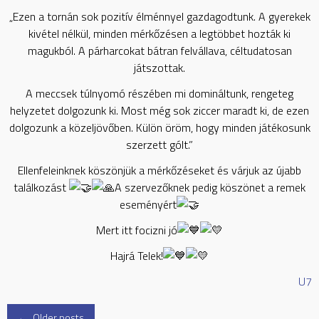
„Ezen a tornán sok pozitív élménnyel gazdagodtunk. A gyerekek
kivétel nélkül, minden mérkőzésen a legtöbbet hozták ki
magukból. A párharcokat bátran felvállava, céltudatosan
játszottak.
A meccsek túlnyomó részében mi domináltunk, rengeteg
helyzetet dolgozunk ki. Most még sok ziccer maradt ki, de ezen
dolgozunk a közeljövőben. Külön öröm, hogy minden játékosunk
szerzett gólt.”
Ellenfeleinknek köszönjük a mérkőzéseket és várjuk az újabb
találkozást
A szervezőknek pedig köszönet a remek
eseményért
Mert itt focizni jó
Hajrá Telek!
U7
←
Older posts