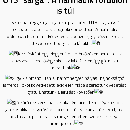
is túl
Szombat reggel újabb játéknapra ébredt U13-as „sárga”
csapatunk a téli futsal bajnoki sorozatban. A harmadik
fordulóban három mérkőzés volt a penzum, így bőven lehetett
játékperceket pörgetni a lábakba
Kezdésként egy kiegyenlített mérkőzésen nem tudtuk
kihasználni lehetőségeinket az MKFC ellen, így gól nélkül
maradtunk
Egy kis pihenő után a „háromnegyed pályás” bajnokságból
ismerős Tököl következett, akik ellen hiába szereztünk vezetést,
gratulálhattunk a lefújást követően
A záró összecsapás az akadémiai és tehetség központ
játékosokkal megerősített bombaerős Kiskunlacháza volt, akik
hozták a papírformát és megérdemelten szerezték meg a
három pontot