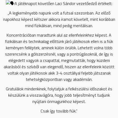
A játéknapot követően Laci Sándor vezetőedző értékelt:
„A legkeményebb napunk volt a futsal szezonban. Az előző
napokhoz képest kétszer akkora iramot követelt, mint korábban
mind fizikálisan, mind pedig mentálisan.
Koncentrációban maradtunk alul az ellenfeleinkhez képest. A
fizikálisan és technikailag előttünk járó játékosok ellen is a fiúk
keményen felléptek, aminek külön örülök. Lehetett volna több
szerencsénk a gólszerzésnél, vagy a pontrúgásoknál, de így is
elégedett vagyok a csapattal, megmutatták, hogy küzdeni
akarásból és szívből van elegendő, hiszen az ellenfeleink között
voltak olyan játékosok akik 3-4 osztállyal feljebb játszanak
tehetségközpontban vagy akadémián.
Gratulálok mindenkinek, folytatjuk a felkészülési időszakot és
készülünk a visszavágóra, hogy jobb teljesítményt tudjunk
nyújtani önmagunkhoz képest.
Csak így tovább fiúk.”