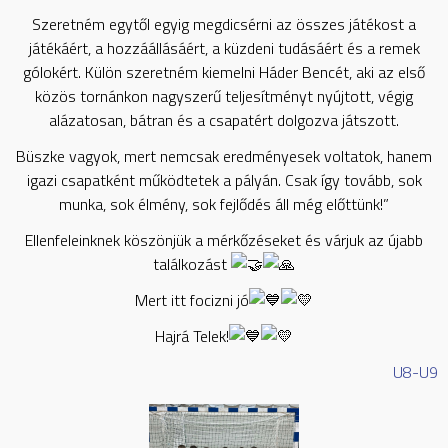
Szeretném egytől egyig megdicsérni az összes játékost a
játékáért, a hozzáállásáért, a küzdeni tudásáért és a remek
gólokért. Külön szeretném kiemelni Háder Bencét, aki az első
közös tornánkon nagyszerű teljesítményt nyújtott, végig
alázatosan, bátran és a csapatért dolgozva játszott.
Büszke vagyok, mert nemcsak eredményesek voltatok, hanem
igazi csapatként működtetek a pályán. Csak így tovább, sok
munka, sok élmény, sok fejlődés áll még előttünk!”
Ellenfeleinknek köszönjük a mérkőzéseket és várjuk az újabb
találkozást
Mert itt focizni jó
Hajrá Telek!
U8-U9