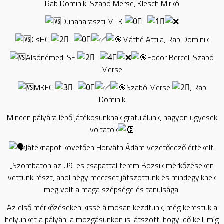
Rab Dominik, Szabó Merse, Klesch Mirkó
Dunaharaszti MTK
–
CsHC
–
Máthé Attila, Rab Dominik
Alsónémedi SE
–
Fodor Bercel, Szabó
Merse
MKFC
–
Szabó Merse
, Rab
Dominik
Minden pályára lépő játékosunknak gratulálunk, nagyon ügyesek
voltatok
Játéknapot követően Horváth Ádám vezetőedző értékelt:
„Szombaton az U9-es csapattal terem Bozsik mérkőzéseken
vettünk részt, ahol négy meccset játszottunk és mindegyiknek
meg volt a maga szépsége és tanulsága.
Az első mérkőzéseken kissé álmosan kezdtünk, még kerestük a
helyünket a pályán, a mozgásunkon is látszott, hogy idő kell, míg