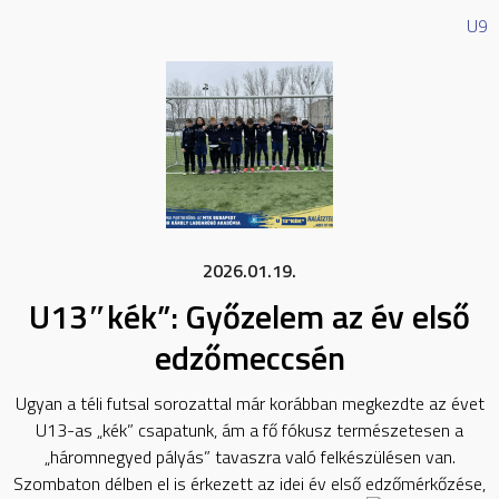
U9
2026.01.19.
U13″kék”: Győzelem az év első
edzőmeccsén
Ugyan a téli futsal sorozattal már korábban megkezdte az évet
U13-as „kék” csapatunk, ám a fő fókusz természetesen a
„háromnegyed pályás” tavaszra való felkészülésen van.
Szombaton délben el is érkezett az idei év első edzőmérkőzése,