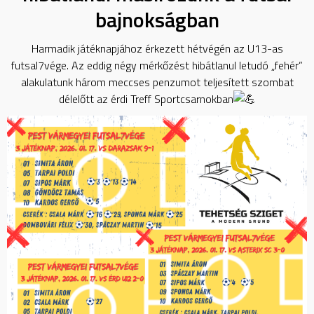
bajnokságban
Harmadik játéknapjához érkezett hétvégén az U13-as
futsal7vége. Az eddig négy mérkőzést hibátlanul letudó „fehér”
alakulatunk három meccses penzumot teljesített szombat
délelőtt az érdi Treff Sportcsarnokban