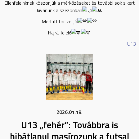
Ellenfeleinknek köszönjük a mérkőzéseket és további sok sikert
kívánunk a szezonban
Mert itt focizni jó
Hajrá Telek!
U13
2026.01.19.
U13 „fehér”: Továbbra is
hibátlanul masírozunk a futsal