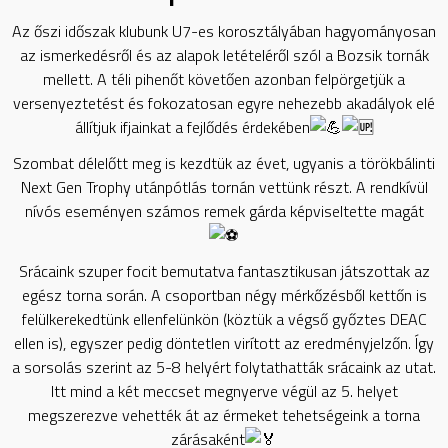
Az őszi időszak klubunk U7-es korosztályában hagyományosan
az ismerkedésről és az alapok letételéről szól a Bozsik tornák
mellett. A téli pihenőt követően azonban felpörgetjük a
versenyeztetést és fokozatosan egyre nehezebb akadályok elé
állítjuk ifjainkat a fejlődés érdekében
Szombat délelőtt meg is kezdtük az évet, ugyanis a törökbálinti
Next Gen Trophy utánpótlás tornán vettünk részt. A rendkívül
nívós eseményen számos remek gárda képviseltette magát
Srácaink szuper focit bemutatva fantasztikusan játszottak az
egész torna során. A csoportban négy mérkőzésből kettőn is
felülkerekedtünk ellenfelünkön (köztük a végső győztes DEAC
ellen is), egyszer pedig döntetlen virított az eredményjelzőn. Így
a sorsolás szerint az 5-8 helyért folytathatták srácaink az utat.
Itt mind a két meccset megnyerve végül az 5. helyet
megszerezve vehették át az érmeket tehetségeink a torna
zárásaként