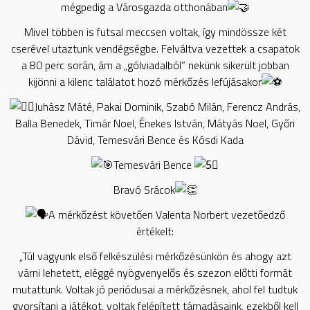
mégpedig a Városgazda otthonában
Mivel többen is futsal meccsen voltak, így mindössze két
cserével utaztunk vendégségbe. Felváltva vezettek a csapatok
a 80 perc során, ám a „gólviadalból” nekünk sikerült jobban
kijönni a kilenc találatot hozó mérkőzés lefújásakor
Juhász Máté, Pakai Dominik, Szabó Milán, Ferencz András,
Balla Benedek, Timár Noel, Énekes István, Mátyás Noel, Győri
Dávid, Temesvári Bence és Kósdi Kada
Temesvári Bence
Bravó Srácok
A mérkőzést követően Valenta Norbert vezetőedző
értékelt:
„Túl vagyunk első felkészülési mérkőzésünkön és ahogy azt
várni lehetett, eléggé nyögvenyelős és szezon előtti formát
mutattunk. Voltak jó periódusai a mérkőzésnek, ahol fel tudtuk
gyorsítani a játékot, voltak felépített támadásaink, ezekből kell