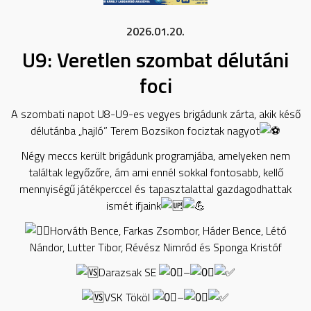
2026.01.20.
U9: Veretlen szombat délutáni
foci
A szombati napot U8-U9-es vegyes brigádunk zárta, akik késő
délutánba „hajló” Terem Bozsikon fociztak nagyot
Négy meccs került brigádunk programjába, amelyeken nem
találtak legyőzőre, ám ami ennél sokkal fontosabb, kellő
mennyiségű játékperccel és tapasztalattal gazdagodhattak
ismét ifjaink
Horváth Bence, Farkas Zsombor, Háder Bence, Létó
Nándor, Lutter Tibor, Révész Nimród és Sponga Kristóf
Darazsak SE
–
VSK Tököl
–