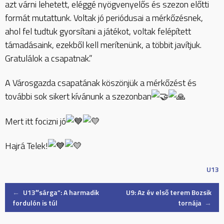
azt várni lehetett, eléggé nyögvenyelős és szezon előtti
formát mutattunk. Voltak jó periódusai a mérkőzésnek,
ahol fel tudtuk gyorsítani a játékot, voltak felépített
támadásaink, ezekből kell merítenünk, a többit javítjuk.
Gratulálok a csapatnak.”
A Városgazda csapatának köszönjük a mérkőzést és
további sok sikert kívánunk a szezonban
Mert itt focizni jó
Hajrá Telek!
U13
Post
←
U13″sárga”: A harmadik
U9: Az év első terem Bozsik
fordulón is túl
tornája
→
navigation