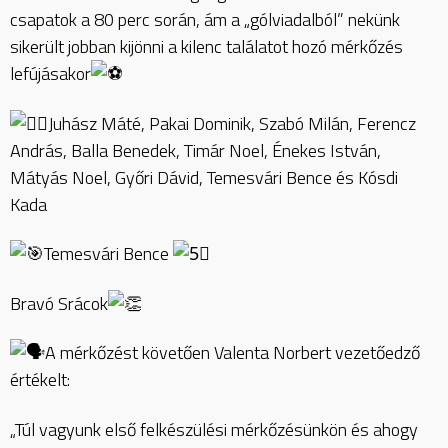
csapatok a 80 perc során, ám a „gólviadalból” nekünk
sikerült jobban kijönni a kilenc találatot hozó mérkőzés
lefújásakor
Juhász Máté, Pakai Dominik, Szabó Milán, Ferencz
András, Balla Benedek, Timár Noel, Énekes István,
Mátyás Noel, Győri Dávid, Temesvári Bence és Kósdi
Kada
Temesvári Bence
Bravó Srácok
A mérkőzést követően Valenta Norbert vezetőedző
értékelt:
„Túl vagyunk első felkészülési mérkőzésünkön és ahogy