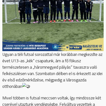
Ugyan a téli futsal sorozattal már korábban megkezdte az
évet U13-as „kék” csapatunk, ám a fő fókusz
természetesen a „háromnegyed pályás” tavaszra való
felkészülésen van. Szombaton délben el is érkezett az idei
év első edzőmérkőzése, mégpedig a Városgazda
otthonában
Mivel többen is futsal meccsen voltak, így mindössze két
cserével utaztunk vendégségbe. Felváltva vezettek a