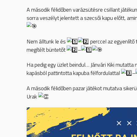
A második félidőben varázsütésre csillant játéku
sorra veszélyt jelentett a szecsői kapu előtt, a
Nem álltunk le és
perccel az egyenlítő 
megítélt büntetőt
–
Ha pedig egy üzlet beindul… Jánvári Kiki mutatta 
kapásból pattintotta kapuba félfordulattal
–
A második félidőben pazar játékot mutatva sikerül
Urak