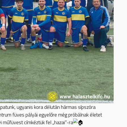
apatunk, ugyanis kora délután hármas sípszóra
ntrum füves pályái egyelőre még próbálnak életet
yi műfüvest címkéztük fel „hazai”-ra