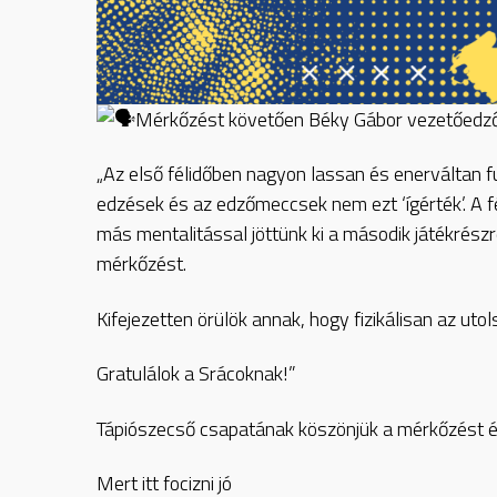
Mérkőzést követően Béky Gábor vezetőedző 
„Az első félidőben nagyon lassan és enerváltan f
edzések és az edzőmeccsek nem ezt ‘ígérték’. A fé
más mentalitással jöttünk ki a második játékrész
mérkőzést.
Kifejezetten örülök annak, hogy fizikálisan az utol
Gratulálok a Srácoknak!”
Tápiószecső csapatának köszönjük a mérkőzést és
Mert itt focizni jó