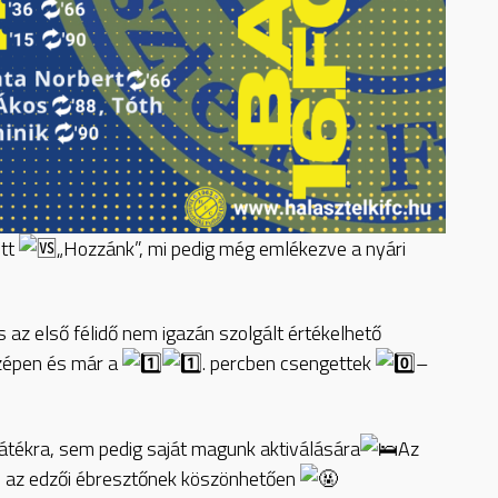
ott
„Hozzánk”, mi pedig még emlékezve a nyári
s az első félidő nem igazán szolgált értékelhető
zépen és már a
. percben csengettek
–
játékra, sem pedig saját magunk aktiválására
Az
en az edzői ébresztőnek köszönhetően