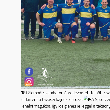
Téli álomból szombaton ébredezhetett felnőtt cs
eldörrent a tavaszi bajnoki sorozat
A Sportce
lehelni magukba, így ideiglenes jelleggel a takson