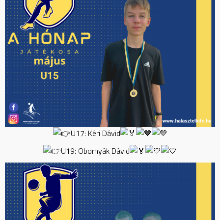
U17: Kéri Dávid
U19: Obornyák Dávid