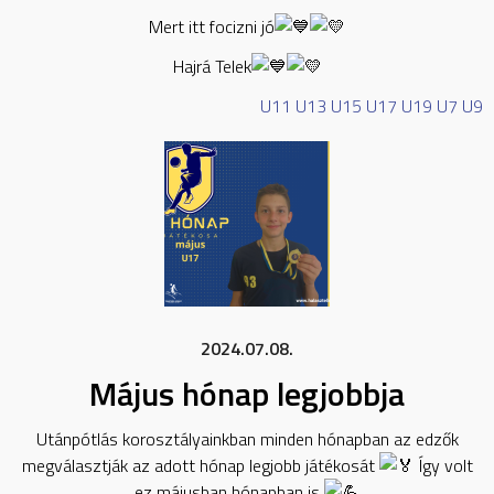
Mert itt focizni jó
Hajrá Telek
U11
U13
U15
U17
U19
U7
U9
2024.07.08.
Május hónap legjobbja
Utánpótlás korosztályainkban minden hónapban az edzők
megválasztják az adott hónap legjobb játékosát
Így volt
ez májusban hónapban is