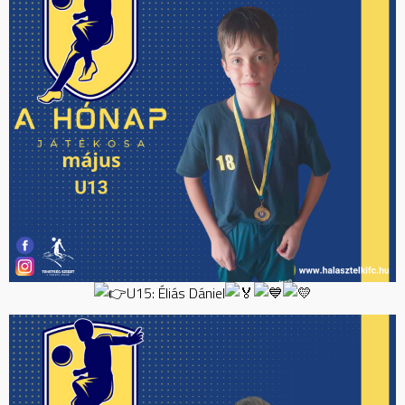
U15: Éliás Dániel