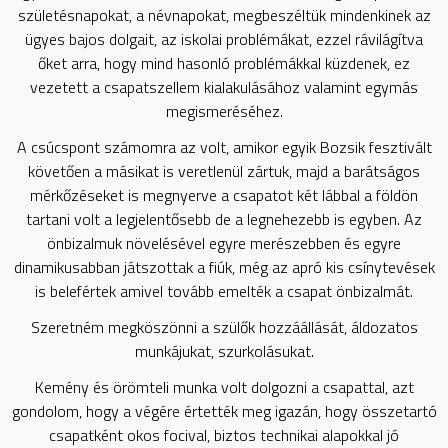
születésnapokat, a névnapokat, megbeszéltük mindenkinek az
ügyes bajos dolgait, az iskolai problémákat, ezzel rávilágítva
őket arra, hogy mind hasonló problémákkal küzdenek, ez
vezetett a csapatszellem kialakulásához valamint egymás
megismeréséhez.
A csúcspont számomra az volt, amikor egyik Bozsik fesztivált
követően a másikat is veretlenül zártuk, majd a barátságos
mérkőzéseket is megnyerve a csapatot két lábbal a földön
tartani volt a legjelentősebb de a legnehezebb is egyben. Az
önbizalmuk növelésével egyre merészebben és egyre
dinamikusabban játszottak a fiúk, még az apró kis csínytevések
is belefértek amivel tovább emelték a csapat önbizalmát.
Szeretném megköszönni a szülők hozzáállását, áldozatos
munkájukat, szurkolásukat.
Kemény és örömteli munka volt dolgozni a csapattal, azt
gondolom, hogy a végére értették meg igazán, hogy összetartó
csapatként okos focival, biztos technikai alapokkal jó