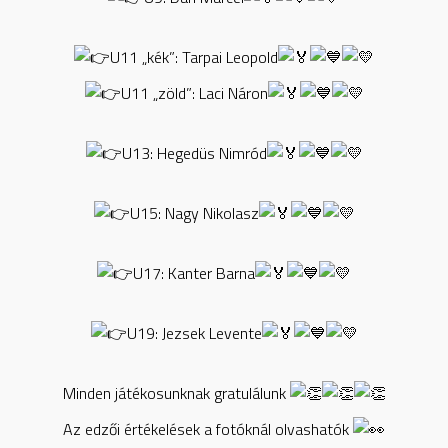
U11 „kék”: Tarpai Leopold
U11 „zöld”: Laci Náron
U13: Hegedüs Nimród
U15: Nagy Nikolasz
U17: Kanter Barna
U19: Jezsek Levente
Minden játékosunknak gratulálunk
Az edzői értékelések a fotóknál olvashatók