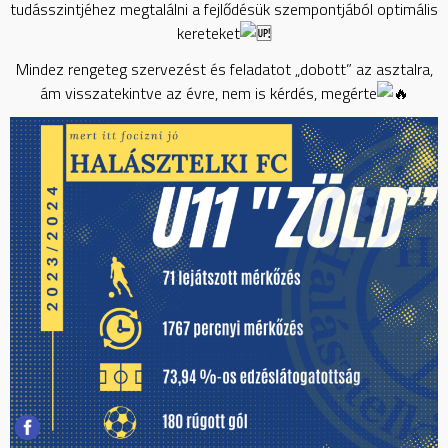
tudásszintjéhez megtalálni a fejlődésük szempontjából optimális
kereteket
Mindez rengeteg szervezést és feladatot „dobott” az asztalra,
ám visszatekintve az évre, nem is kérdés, megérte