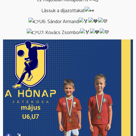
Lássuk a díjazottakat
U6: Sándor Armand
U7: Kovács Zsombor