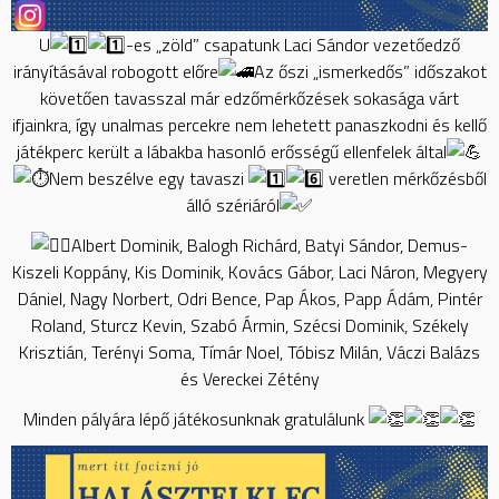
U
-es „zöld” csapatunk Laci Sándor vezetőedző
irányításával robogott előre
Az őszi „ismerkedős” időszakot
követően tavasszal már edzőmérkőzések sokasága várt
ifjainkra, így unalmas percekre nem lehetett panaszkodni és kellő
játékperc került a lábakba hasonló erősségű ellenfelek által
Nem beszélve egy tavaszi
veretlen mérkőzésből
álló szériáról
Albert Dominik, Balogh Richárd, Batyi Sándor, Demus-
Kiszeli Koppány, Kis Dominik, Kovács Gábor, Laci Náron, Megyery
Dániel, Nagy Norbert, Odri Bence, Pap Ákos, Papp Ádám, Pintér
Roland, Sturcz Kevin, Szabó Ármin, Szécsi Dominik, Székely
Krisztián, Terényi Soma, Tímár Noel, Tóbisz Milán, Váczi Balázs
és Vereckei Zétény
Minden pályára lépő játékosunknak gratulálunk