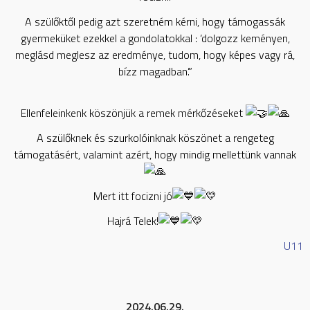
A szülőktől pedig azt szeretném kérni, hogy támogassák
gyermeküket ezekkel a gondolatokkal : ‘dolgozz keményen,
meglásd meglesz az eredménye, tudom, hogy képes vagy rá,
bízz magadban’.”
Ellenfeleinkenk köszönjük a remek mérkőzéseket
A szülőknek és szurkolóinknak köszönet a rengeteg
támogatásért, valamint azért, hogy mindig mellettünk vannak
Mert itt focizni jó
Hajrá Telek!
U11
2024.06.29.