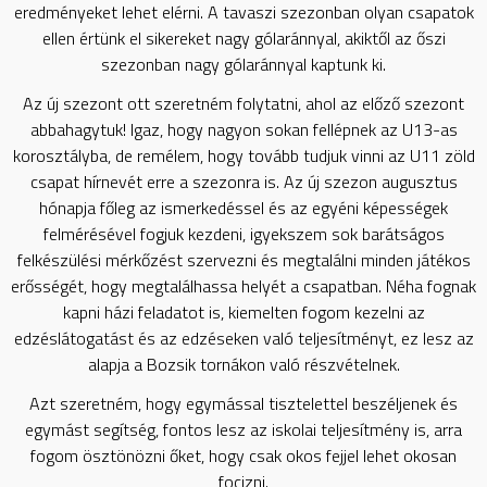
eredményeket lehet elérni. A tavaszi szezonban olyan csapatok
ellen értünk el sikereket nagy gólaránnyal, akiktől az őszi
szezonban nagy gólaránnyal kaptunk ki.
Az új szezont ott szeretném folytatni, ahol az előző szezont
abbahagytuk! Igaz, hogy nagyon sokan fellépnek az U13-as
korosztályba, de remélem, hogy tovább tudjuk vinni az U11 zöld
csapat hírnevét erre a szezonra is. Az új szezon augusztus
hónapja főleg az ismerkedéssel és az egyéni képességek
felmérésével fogjuk kezdeni, igyekszem sok barátságos
felkészülési mérkőzést szervezni és megtalálni minden játékos
erősségét, hogy megtalálhassa helyét a csapatban. Néha fognak
kapni házi feladatot is, kiemelten fogom kezelni az
edzéslátogatást és az edzéseken való teljesítményt, ez lesz az
alapja a Bozsik tornákon való részvételnek.
Azt szeretném, hogy egymással tisztelettel beszéljenek és
egymást segítség, fontos lesz az iskolai teljesítmény is, arra
fogom ösztönözni őket, hogy csak okos fejjel lehet okosan
focizni.