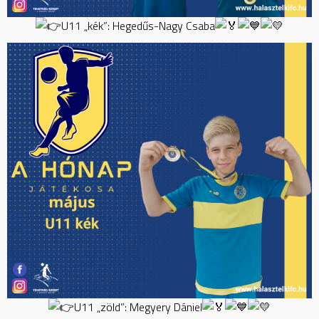
U11 „kék”: Hegedűs-Nagy Csaba
U11 „zöld”: Megyery Dániel