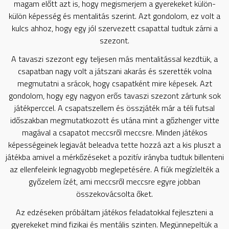
magam előtt azt is, hogy megismerjem a gyerekeket külön-
külön képesség és mentalitás szerint. Azt gondolom, ez volt a
kulcs ahhoz, hogy egy jól szervezett csapattal tudtuk zárni a
szezont.
A tavaszi szezont egy teljesen más mentalitással kezdtük, a
csapatban nagy volt a játszani akarás és szerették volna
megmutatni a srácok, hogy csapatként mire képesek. Azt
gondolom, hogy egy nagyon erős tavaszi szezont zártunk sok
játékperccel. A csapatszellem és összjáték már a téli futsal
időszakban megmutatkozott és utána mint a gőzhenger vitte
magával a csapatot meccsről meccsre. Minden játékos
képességeinek legjavát beleadva tette hozzá azt a kis pluszt a
játékba amivel a mérkőzéseket a pozitív irányba tudtuk billenteni
az ellenfeleink legnagyobb meglepetésére. A fiúk megízlelték a
győzelem ízét, ami meccsről meccsre egyre jobban
összekovácsolta őket.
Az edzéseken próbáltam játékos feladatokkal fejleszteni a
gyerekeket mind fizikai és mentális szinten. Megünnepeltük a