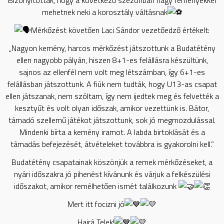
mehetnek neki a korosztály váltásnak
Mérkőzést követően Laci Sándor vezetőedző értékelt:
„Nagyon kemény, harcos mérkőzést játszottunk a Budatétény
ellen nagyobb pályán, hiszen 8+1-es felállásra készültünk,
sajnos az ellenfél nem volt meg létszámban, így 6+1-es
felállásban játszottunk. A fiúk nem tudták, hogy U13-as csapat
ellen játszanak, nem szóltam, így nem ijedtek meg és felvették a
kesztyűt és volt olyan időszak, amikor vezettünk is. Bátor,
támadó szellemű játékot játszottunk, sok jó megmozdulással.
Mindenki bírta a kemény iramot. A labda birtoklását és a
támadás befejezését, átvételeket továbbra is gyakorolni kell.”
Budatétény csapatainak köszönjük a remek mérkőzéseket, a
nyári időszakra jó pihenést kívánunk és várjuk a felkészülési
időszakot, amikor remélhetően ismét találkozunk
Mert itt focizni jó
Hajrá Telek!