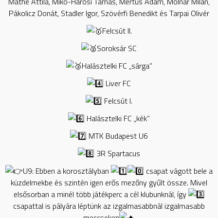
Máthé Attila, Mikó-Hárosi Tamás, Mertus Ádám, Molnár Milán,
Pákolicz Donát, Stadler Igor, Szövérfi Benedikt és Tarpai Olivér
Felcsút II.
Soroksár SC
Halásztelki FC „sárga”
Liver FC
Felcsút I.
Halásztelki FC „kék”
MTK Budapest U6
3R Spartacus
U9: Ebben a korosztályban
csapat vágott bele a
küzdelmekbe és szintén igen erős mezőny gyűlt össze. Mivel
elsősorban a minél több játékperc a cél klubunknál, így
csapattal is pályára léptünk az izgalmasabbnál izgalmasabb
meccseken