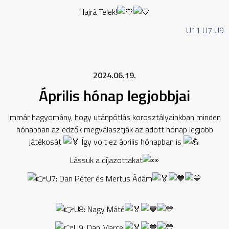
Hajrá Telek!
U11
U7
U9
2024.06.19.
Április hónap legjobbjai
Immár hagyomány, hogy utánpótlás korosztályainkban minden
hónapban az edzők megválasztják az adott hónap legjobb
játékosát
Így volt ez április hónapban is
Lássuk a díjazottakat
U7: Dan Péter és Mertus Ádám
U8: Nagy Máté
U9: Dan Marcel