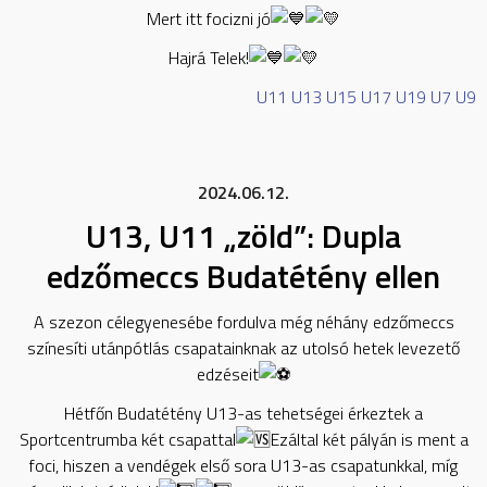
Mert itt focizni jó
Hajrá Telek!
U11
U13
U15
U17
U19
U7
U9
2024.06.12.
U13, U11 „zöld”: Dupla
edzőmeccs Budatétény ellen
A szezon célegyenesébe fordulva még néhány edzőmeccs
színesíti utánpótlás csapatainknak az utolsó hetek levezető
edzéseit
Hétfőn Budatétény U13-as tehetségei érkeztek a
Sportcentrumba két csapattal
Ezáltal két pályán is ment a
foci, hiszen a vendégek első sora U13-as csapatunkkal, míg