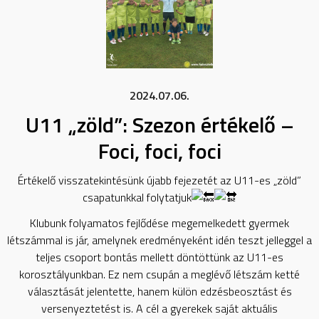
2024.07.06.
U11 „zöld”: Szezon értékelő –
Foci, foci, foci
Értékelő visszatekintésünk újabb fejezetét az U11-es „zöld”
csapatunkkal folytatjuk
Klubunk folyamatos fejlődése megemelkedett gyermek
létszámmal is jár, amelynek eredményeként idén teszt jelleggel a
teljes csoport bontás mellett döntöttünk az U11-es
korosztályunkban. Ez nem csupán a meglévő létszám ketté
választását jelentette, hanem külön edzésbeosztást és
versenyeztetést is. A cél a gyerekek saját aktuális