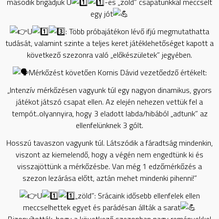
második brigádjuk U
-es „zöld” csapatunkkal meccselt
egy jót
U
: Több próbajátékon lévő ifjú megmutathatta
tudását, valamint szinte a teljes keret játéklehetőséget kapott a
következő szezonra való „előkészületek” jegyében.
Mérkőzést követően Kornis Dávid vezetőedző értékelt:
„Intenzív mérkőzésen vagyunk túl egy nagyon dinamikus, gyors
játékot játszó csapat ellen. Az elején nehezen vettük fel a
tempót..olyannyira, hogy 3 eladott labda/hibából „adtunk” az
ellenfelünknek 3 gólt.
Hosszú tavaszon vagyunk túl. Látszódik a fáradtság mindenkin,
viszont az kiemelendő, hogy a végén nem engedtünk ki és
visszajöttünk a mérkőzésbe. Van még 1 edzőmérkőzés a
szezon lezárása előtt, aztán mehet mindenki pihenni!”
U
„zöld”: Srácaink idősebb ellenfelek ellen
meccselhettek egyet és parádésan állták a sarat
Bizonyították, hogy a következő szezonban nagy reményekkel