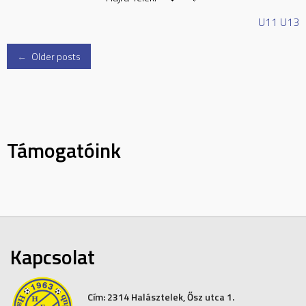
U11
U13
Posts
←
Older posts
navigation
Támogatóink
Kapcsolat
Cím:
2314 Halásztelek, Ősz utca 1.