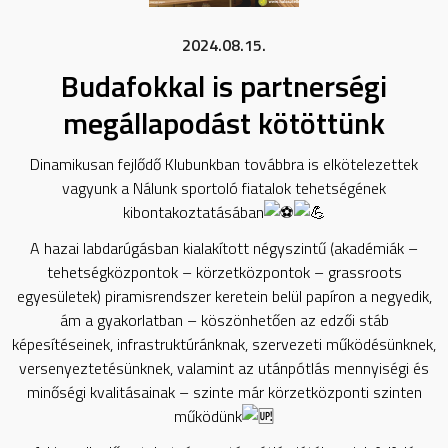
2024.08.15.
Budafokkal is partnerségi
megállapodást kötöttünk
Dinamikusan fejlődő Klubunkban továbbra is elkötelezettek
vagyunk a Nálunk sportoló fiatalok tehetségének
kibontakoztatásában
A hazai labdarúgásban kialakított négyszintű (akadémiák –
tehetségközpontok – körzetközpontok – grassroots
egyesületek) piramisrendszer keretein belül papíron a negyedik,
ám a gyakorlatban – köszönhetően az edzői stáb
képesítéseinek, infrastruktúránknak, szervezeti működésünknek,
versenyeztetésünknek, valamint az utánpótlás mennyiségi és
minőségi kvalitásainak – szinte már körzetközponti szinten
működünk