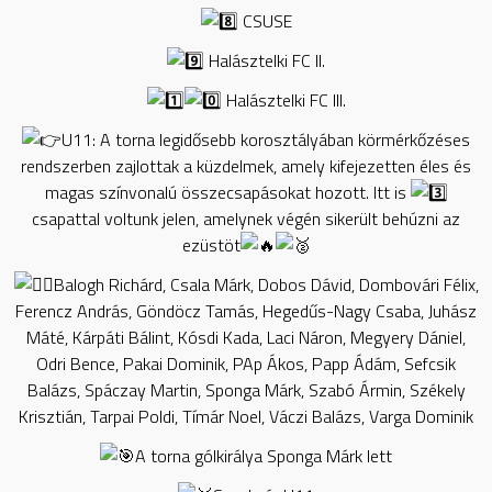
CSUSE
Halásztelki FC II.
Halásztelki FC III.
U11: A torna legidősebb korosztályában körmérkőzéses
rendszerben zajlottak a küzdelmek, amely kifejezetten éles és
magas színvonalú összecsapásokat hozott. Itt is
csapattal voltunk jelen, amelynek végén sikerült behúzni az
ezüstöt
Balogh Richárd, Csala Márk, Dobos Dávid, Dombovári Félix,
Ferencz András, Göndöcz Tamás, Hegedűs-Nagy Csaba, Juhász
Máté, Kárpáti Bálint, Kósdi Kada, Laci Náron, Megyery Dániel,
Odri Bence, Pakai Dominik, PAp Ákos, Papp Ádám, Sefcsik
Balázs, Spáczay Martin, Sponga Márk, Szabó Ármin, Székely
Krisztián, Tarpai Poldi, Tímár Noel, Váczi Balázs, Varga Dominik
A torna gólkirálya Sponga Márk lett