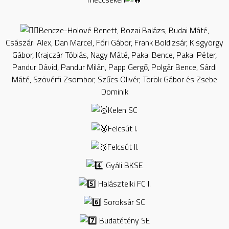
Bencze-Holové Benett, Bozai Balázs, Budai Máté,
Császári Alex, Dan Marcel, Fóri Gábor, Frank Boldizsár, Kisgyörgy
Gábor, Krajczár Tóbiás, Nagy Máté, Pakai Bence, Pakai Péter,
Pandur Dávid, Pandur Milán, Papp Gergő, Polgár Bence, Sárdi
Máté, Szövérfi Zsombor, Szűcs Olivér, Török Gábor és Zsebe
Dominik
Kelen SC
Felcsút I.
Felcsút II.
Gyáli BKSE
Halásztelki FC I.
Soroksár SC
Budatétény SE