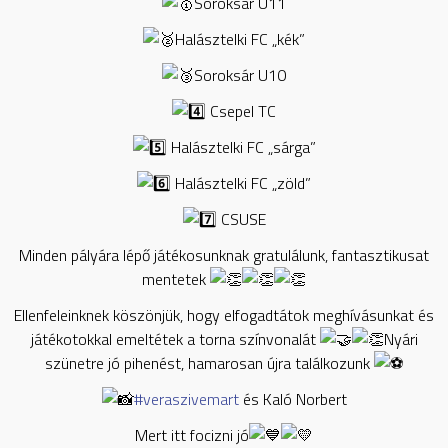
Soroksár U11
Halásztelki FC „kék”
Soroksár U10
Csepel TC
Halásztelki FC „sárga”
Halásztelki FC „zöld”
CSUSE
Minden pályára lépő játékosunknak gratulálunk, fantasztikusat
mentetek
Ellenfeleinknek köszönjük, hogy elfogadtátok meghívásunkat és
játékotokkal emeltétek a torna színvonalát
Nyári
szünetre jó pihenést, hamarosan újra találkozunk
#veraszivemart
és Kaló Norbert
Mert itt focizni jó