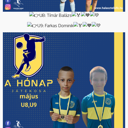
U8: Tímár Balázs
U9: Farkas Dominik