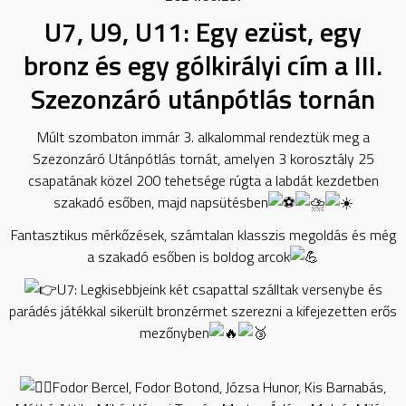
U7, U9, U11: Egy ezüst, egy
bronz és egy gólkirályi cím a III.
Szezonzáró utánpótlás tornán
Múlt szombaton immár 3. alkalommal rendeztük meg a
Szezonzáró Utánpótlás tornát, amelyen 3 korosztály 25
csapatának közel 200 tehetsége rúgta a labdát kezdetben
szakadó esőben, majd napsütésben
Fantasztikus mérkőzések, számtalan klasszis megoldás és még
a szakadó esőben is boldog arcok
U7: Legkisebbjeink két csapattal szálltak versenybe és
parádés játékkal sikerült bronzérmet szerezni a kifejezetten erős
mezőnyben
Fodor Bercel, Fodor Botond, Józsa Hunor, Kis Barnabás,