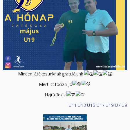
Minden játékosunknak gratulálunk
Mert itt focizni jó
Hajrá Telek!
U11
U13
U15
U17
U19
U7
U9