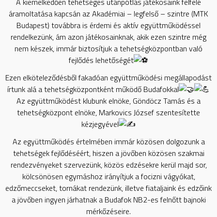
A kiemelkedően tehetséges utánpótlás játékosaink felfelé
áramoltatása kapcsán az Akadémiai – legfelső – szintre (MTK
Budapest) továbbra is érdemi és aktív együttműködéssel
rendelkezünk, ám azon játékosainknak, akik ezen szintre még
nem készek, immár biztosítjuk a tehetségközpontban való
fejlődés lehetőségét
Ezen elköteleződésből fakadóan együttműködési megállapodást
írtunk alá a tehetségközpontként működő Budafokkal
Az együttműködést klubunk elnöke, Göndöcz Tamás és a
tehetségközpont elnöke, Markovics József szentesítette
kézjegyével
Az együttműködés értelmében immár közösen dolgozunk a
tehetségek fejlődéséért, hiszen a jövőben közösen szakmai
rendezvényeket szervezünk, közös edzésekre kerül majd sor,
kölcsönösen egymáshoz irányítjuk a focizni vágyókat,
edzőmeccseket, tornákat rendezünk, illetve fiataljaink és edzőink
a jövőben ingyen járhatnak a Budafok NB2-es felnőtt bajnoki
mérkőzéseire.