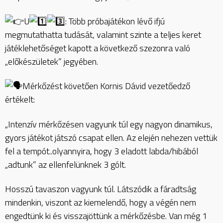
U
: Több próbajátékon lévő ifjú
megmutathatta tudását, valamint szinte a teljes keret
játéklehetőséget kapott a következő szezonra való
„előkészületek” jegyében.
Mérkőzést követően Kornis Dávid vezetőedző
értékelt:
„Intenzív mérkőzésen vagyunk túl egy nagyon dinamikus,
gyors játékot játszó csapat ellen. Az elején nehezen vettük
fel a tempót..olyannyira, hogy 3 eladott labda/hibából
„adtunk” az ellenfelünknek 3 gólt.
Hosszú tavaszon vagyunk túl. Látszódik a fáradtság
mindenkin, viszont az kiemelendő, hogy a végén nem
engedtünk ki és visszajöttünk a mérkőzésbe. Van még 1