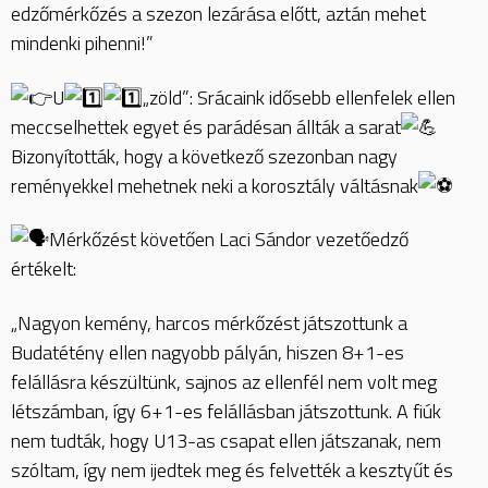
edzőmérkőzés a szezon lezárása előtt, aztán mehet
mindenki pihenni!”
U
„zöld”: Srácaink idősebb ellenfelek ellen
meccselhettek egyet és parádésan állták a sarat
Bizonyították, hogy a következő szezonban nagy
reményekkel mehetnek neki a korosztály váltásnak
Mérkőzést követően Laci Sándor vezetőedző
értékelt:
„Nagyon kemény, harcos mérkőzést játszottunk a
Budatétény ellen nagyobb pályán, hiszen 8+1-es
felállásra készültünk, sajnos az ellenfél nem volt meg
létszámban, így 6+1-es felállásban játszottunk. A fiúk
nem tudták, hogy U13-as csapat ellen játszanak, nem
szóltam, így nem ijedtek meg és felvették a kesztyűt és