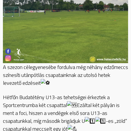
A szezon célegyenesébe fordulva még néhány edzőmeccs
színesíti utánpótlás csapatainknak az utolsó hetek
levezető edzéseit
Hétfőn Budatétény U13-as tehetségei érkeztek a
Sportcentrumba két csapattal
Ezáltal két pályán is
ment a foci, hiszen a vendégek első sora U13-as
csapatunkkal, míg második brigádjuk U
-es „zöld”
csapatunkkal meccselt egy jót