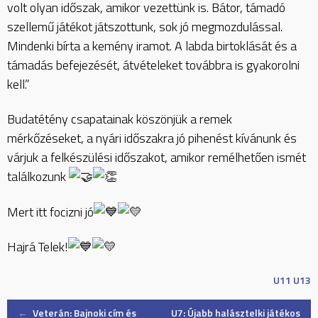
volt olyan időszak, amikor vezettünk is. Bátor, támadó
szellemű játékot játszottunk, sok jó megmozdulással.
Mindenki bírta a kemény iramot. A labda birtoklását és a
támadás befejezését, átvételeket továbbra is gyakorolni
kell.”
Budatétény csapatainak köszönjük a remek
mérkőzéseket, a nyári időszakra jó pihenést kívánunk és
várjuk a felkészülési időszakot, amikor remélhetően ismét
találkozunk
Mert itt focizni jó
Hajrá Telek!
U11
U13
Post
←
Veterán: Bajnoki cím és
U7: Újabb halásztelki játékos