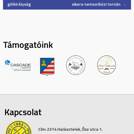
gólkirályság
sikere nemzetközi tornán
→
navigation
Támogatóink
Kapcsolat
Cím:
2314 Halásztelek, Ősz utca 1.