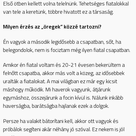
Első ötben kellett volna telelnünk. Tehetséges fiatalokkal
van tele a keretünk, többre hivatott ez a társaság.
Milyen érzés az „öregek” közzé tartozni?
Én vagyok a második legidősebb a csapatban, sőt, ha
belegondolok, nem is fociztam még ilyen fiatal csapatban.
Amikor én fiatal voltam és 20-21 évesen bekerültem a
felnőtt csapatba, akkor más volt a közeg, az idősebbek
uralták a fiatalokat. A mai világban ez már egy kicsit
máshogy működik. Mi haverok vagyunk, átjárunk
egymáshoz, összejárunk a focin kívül is. Nálunk inkább
haverságba, barátságba hajlanak ezek a dolgok.
Persze ha valakit bátorítani kell, akkor ott vagyok és
próbálok segíteni akár néhány jó szóval. Ez nekem is jól