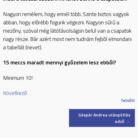
Nagyon remélem, hogy ennél több. Szinte biztos vagyok
abban, hogy előrébb fogunk végezni. Nagyon sűrű a
mezőny, szóval még látótávolságon belül van a csapatok
nagy része. Bár azért most nem tudnám fejből elmondani
a tabellát (nevet).
15 meccs maradt mennyi győzelem lesz ebből?
Minimum 10!
Következő
felnőtt
Post
Gáspár Andrea utánpótlás
edző
→
navigation