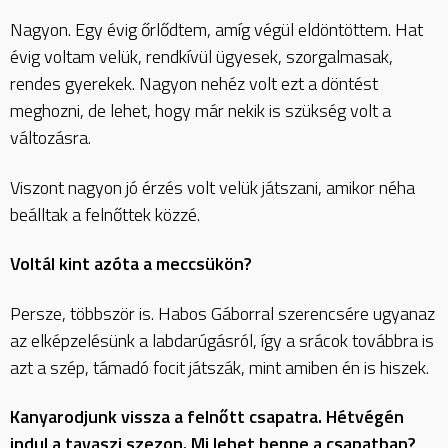
Nagyon. Egy évig őrlődtem, amíg végül eldöntöttem. Hat
évig voltam velük, rendkívül ügyesek, szorgalmasak,
rendes gyerekek. Nagyon nehéz volt ezt a döntést
meghozni, de lehet, hogy már nekik is szükség volt a
változásra.
Viszont nagyon jó érzés volt velük játszani, amikor néha
beálltak a felnőttek közzé.
Voltál kint azóta a meccsükön?
Persze, többször is. Habos Gáborral szerencsére ugyanaz
az elképzelésünk a labdarúgásról, így a srácok továbbra is
azt a szép, támadó focit játszák, mint amiben én is hiszek.
Kanyarodjunk vissza a felnőtt csapatra. Hétvégén
indul a tavaszi szezon. Mi lehet benne a csapatban?