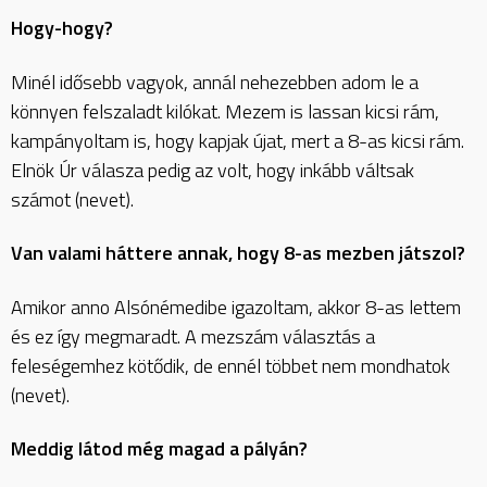
Hogy-hogy?
Minél idősebb vagyok, annál nehezebben adom le a
könnyen felszaladt kilókat. Mezem is lassan kicsi rám,
kampányoltam is, hogy kapjak újat, mert a 8-as kicsi rám.
Elnök Úr válasza pedig az volt, hogy inkább váltsak
számot (nevet).
Van valami háttere annak, hogy 8-as mezben játszol?
Amikor anno Alsónémedibe igazoltam, akkor 8-as lettem
és ez így megmaradt. A mezszám választás a
feleségemhez kötődik, de ennél többet nem mondhatok
(nevet).
Meddig látod még magad a pályán?