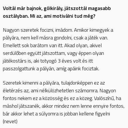
Voltál már bajnok, gólkirály, játszottál magasabb
osztályban. Mi az, ami motiválni tud még?
Nagyon szeretek focizni, imádom. Amikor kimegyek a
pályára, nem kell másra gondolni, csak a játék van.
Emellett sok barátom van itt. Akad olyan, akivel
serdülőben együtt játszottam, vagy éppen olyan
játékostárs is, aki totyogó 3 éves volt és itt
passzolgattunk a pályán, amíg apáink fociztak.
Szeretek kimenni a pályára, tulajdonképpen ez az
életérzés az, ami nélkülözhetetlen számomra. Nagyon
fontos nekem ez a közösség és ez a közeg. Valószínű, ha
máshol játszanék, akkor mindez nem lenne ennyire fontos,
bár akkor lehet a súlyomra is jobban kellene figyelni
(nevet)