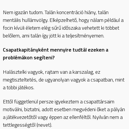
Nem igazán tudom. Talán koncentráció hiány, talán
mentális hullámvölgy. Elképzelhető, hogy nálam például a
focin kívüli életem elég sűrű időszaka vehetett ki többet
belőlem, ami talán így jött ki a teljesítményemen.
Csapatkapitányként mennyire tudtál ezeken a
problémákon segíteni?
Halásztelki vagyok, rajtam van a karszalag, ez
megtiszteltetés, de ugyanolyan vagyok a csapatban, mint
a többi játékos.
Ettől függetlenül persze igyekeztem a csapattársaim
motiválni, biztatni, adott esetben megvédeni őket a pályán
a játékvezetőtől vagy éppen az ellenféltől. Nyilván nem a
tettlegességtől (nevet).