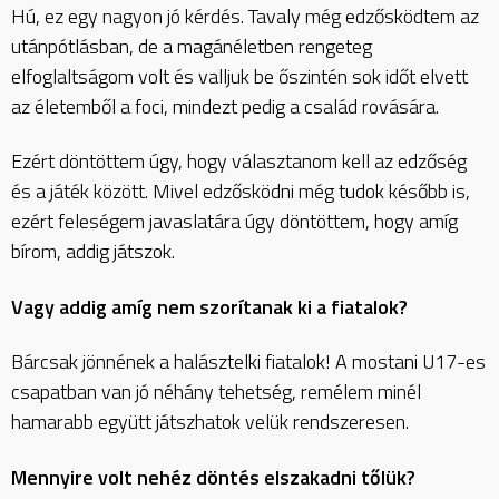
Hú, ez egy nagyon jó kérdés. Tavaly még edzősködtem az
utánpótlásban, de a magánéletben rengeteg
elfoglaltságom volt és valljuk be őszintén sok időt elvett
az életemből a foci, mindezt pedig a család rovására.
Ezért döntöttem úgy, hogy választanom kell az edzőség
és a játék között. Mivel edzősködni még tudok később is,
ezért feleségem javaslatára úgy döntöttem, hogy amíg
bírom, addig játszok.
Vagy addig amíg nem szorítanak ki a fiatalok?
Bárcsak jönnének a halásztelki fiatalok! A mostani U17-es
csapatban van jó néhány tehetség, remélem minél
hamarabb együtt játszhatok velük rendszeresen.
Mennyire volt nehéz döntés elszakadni tőlük?