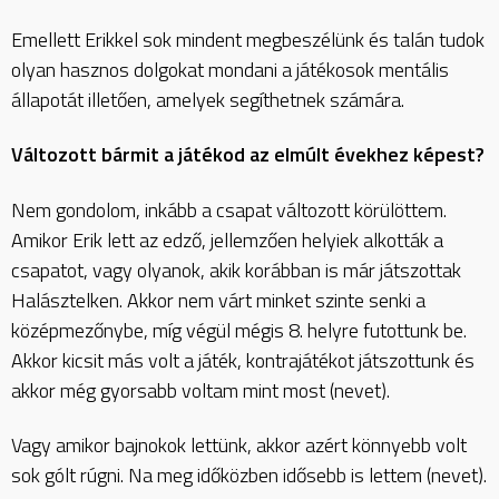
Emellett Erikkel sok mindent megbeszélünk és talán tudok
olyan hasznos dolgokat mondani a játékosok mentális
állapotát illetően, amelyek segíthetnek számára.
Változott bármit a játékod az elmúlt évekhez képest?
Nem gondolom, inkább a csapat változott körülöttem.
Amikor Erik lett az edző, jellemzően helyiek alkották a
csapatot, vagy olyanok, akik korábban is már játszottak
Halásztelken. Akkor nem várt minket szinte senki a
középmezőnybe, míg végül mégis 8. helyre futottunk be.
Akkor kicsit más volt a játék, kontrajátékot játszottunk és
akkor még gyorsabb voltam mint most (nevet).
Vagy amikor bajnokok lettünk, akkor azért könnyebb volt
sok gólt rúgni. Na meg időközben idősebb is lettem (nevet).