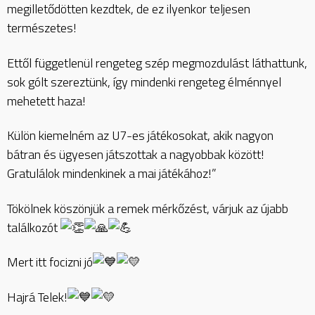
megilletődötten kezdtek, de ez ilyenkor teljesen
természetes!
Ettől függetlenül rengeteg szép megmozdulást láthattunk,
sok gólt szereztünk, így mindenki rengeteg élménnyel
mehetett haza!
Külön kiemelném az U7-es játékosokat, akik nagyon
bátran és ügyesen játszottak a nagyobbak között!
Gratulálok mindenkinek a mai játékához!”
Tökölnek köszönjük a remek mérkőzést, várjuk az újabb
találkozót
Mert itt focizni jó
Hajrá Telek!