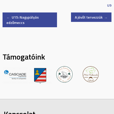
U9
Post
←
U15: Nagypályás
A jövőt tervezzük
→
edzőmeccs
navigation
Támogatóink