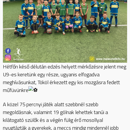
Hétfőn késő délután edzés helyett mérkőzésre jelent meg
U9-es keretünk egy része, ugyanis elfogadva
meghívásunkat, Tököl érkezett egy kis mozgásra fedett
műfüvünkre
A közel 75 percnyi játék alatt szebbnél szebb
megoldásnak, valamint 19 gólnak lehettek tanúi a
kilátogató szülők és a végén fülig érő mosollyal
nyugtázták a gyerekek, a meccs mindig mindennél jobb