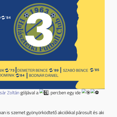
sár Zoltán
góljával a
. percben egy ide
an is szemet gyönyörködtető akciókkal párosult és aki