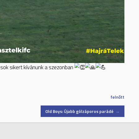
 sok sikert kívánunk a szezonban
felnőtt
Old Boys: Újabb gólzáporos parádé
→