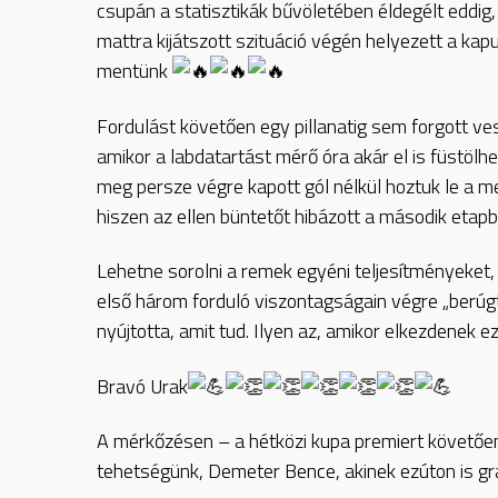
csupán a statisztikák bűvöletében éldegélt eddig,
mattra kijátszott szituáció végén helyezett a ka
mentünk
Fordulást követően egy pillanatig sem forgott 
amikor a labdatartást mérő óra akár el is füstöl
meg persze végre kapott gól nélkül hoztuk le a m
hiszen az ellen büntetőt hibázott a második etapb
Lehetne sorolni a remek egyéni teljesítményeket,
első három forduló viszontagságain végre „berúgt
nyújtotta, amit tud. Ilyen az, amikor elkezdenek e
Bravó Urak
A mérkőzésen – a hétközi kupa premiert követően
tehetségünk, Demeter Bence, akinek ezúton is gr