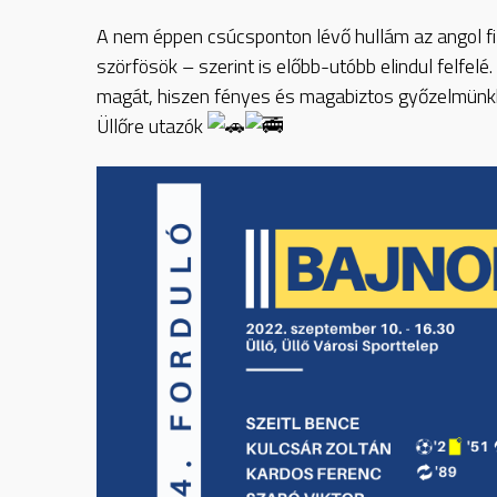
A nem éppen csúcsponton lévő hullám az angol f
szörfösök – szerint is előbb-utóbb elindul felfel
magát, hiszen fényes és magabiztos győzelmünkke
Üllőre utazók