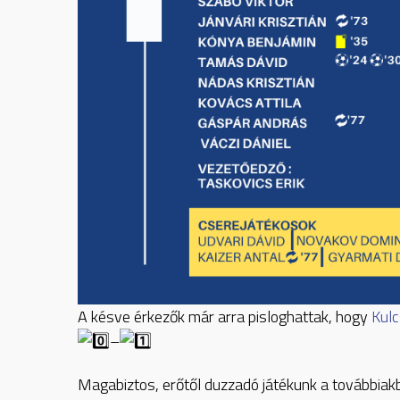
A késve érkezők már arra pisloghattak, hogy
Kulc
–
Magabiztos, erőtől duzzadó játékunk a továbbiakb