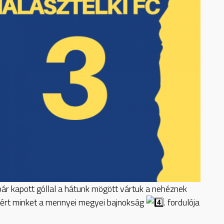
 pár kapott góllal a hátunk mögött vártuk a nehéznek
n ért minket a mennyei megyei bajnokság
. fordulója