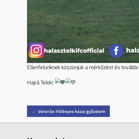
Ellenfelünknek köszönjük a mérkőzést és további
Hajrá Telek!
Post
←
Veterán: Fölényes hazai győzelem
navigation