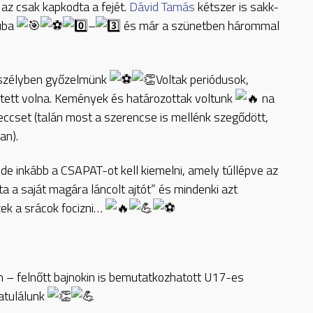
 az csak kapkodta a fejét.
Dávid Tamás
kétszer is sakk-
puba
–
és már a szünetben hárommal
veszélyben győzelmünk
Voltak periódusok,
hetett volna. Kemények és határozottak voltunk
na
eccset (talán most a szerencse is mellénk szegődött,
an).
 de inkább a CSAPAT-ot kell kiemelni, amely túllépve az
a a saját magára láncolt ajtót” és mindenki azt
zek a srácok focizni…
 – felnőtt bajnokin is bemutatkozhatott U17-es
atulálunk