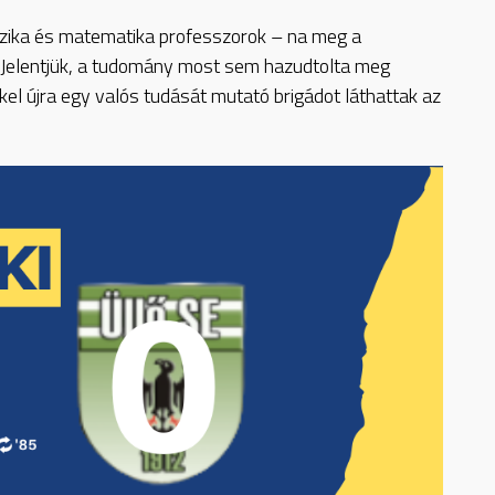
izika és matematika professzorok – na meg a
é. Jelentjük, a tudomány most sem hazudtolta meg
l újra egy valós tudását mutató brigádot láthattak az