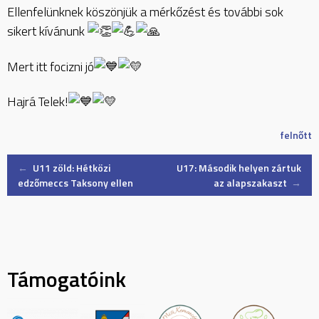
Ellenfelünknek köszönjük a mérkőzést és további sok
sikert kívánunk
Mert itt focizni jó
Hajrá Telek!
felnőtt
Post
←
U11 zöld: Hétközi
U17: Második helyen zártuk
edzőmeccs Taksony ellen
az alapszakaszt
→
navigation
Támogatóink