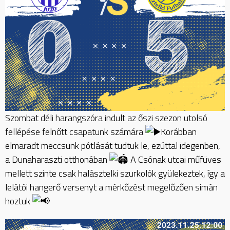
Szombat déli harangszóra indult az őszi szezon utolsó
fellépése felnőtt csapatunk számára
Korábban
elmaradt meccsünk pótlását tudtuk le, ezúttal idegenben,
a Dunaharaszti otthonában
A Csónak utcai műfüves
mellett szinte csak halásztelki szurkolók gyülekeztek, így a
lelátói hangerő versenyt a mérkőzést megelőzően simán
hoztuk