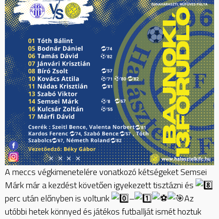
A meccs végkimenetelére vonatkozó kétségeket Semsei
Márk már a kezdést követően igyekezett
tisztázni és
perc után előnyben is voltunk
–
Az
utóbbi hetek könnyed és játékos futballját ismét hoztuk