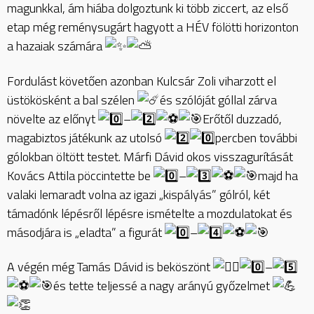
magunkkal, ám hiába dolgoztunk ki több ziccert, az első
etap még reménysugárt hagyott a HÉV fölötti horizonton
a hazaiak számára
Fordulást követően azonban Kulcsár Zoli viharzott el
üstökösként a bal szélen
és szólóját góllal zárva
növelte az előnyt
–
Erőtől duzzadó,
magabiztos játékunk az utolsó
percben további
gólokban öltött testet. Márfi Dávid okos visszagurítását
Kovács Attila pöccintette be
–
majd ha
valaki lemaradt volna az igazi „kispályás” gólról, két
támadónk lépésről lépésre ismételte a mozdulatokat és
másodjára is „eladta” a figurát
–
A végén még Tamás Dávid is beköszönt
–
és tette teljessé a nagy arányú győzelmet