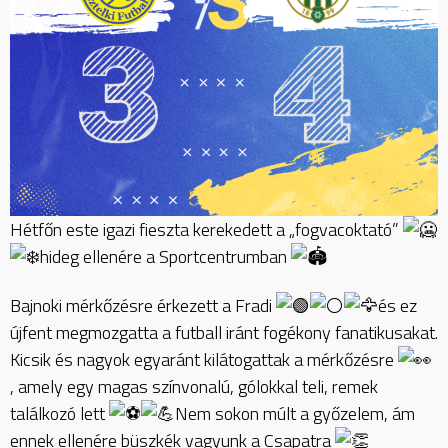
Hétfőn este igazi fieszta kerekedett a „fogvacoktató”
hideg ellenére a Sportcentrumban
Bajnoki mérkőzésre érkezett a Fradi
és ez
újfent megmozgatta a futball iránt fogékony fanatikusakat.
Kicsik és nagyok egyaránt kilátogattak a mérkőzésre
, amely egy magas színvonalú, gólokkal teli, remek
találkozó lett
Nem sokon múlt a győzelem, ám
ennek ellenére büszkék vagyunk a Csapatra