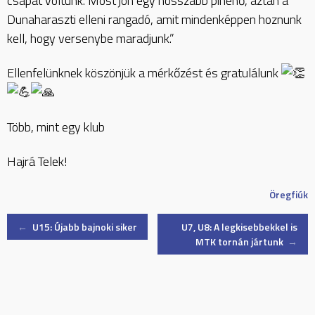
csapat voltunk. Most jön egy hosszabb pihenő, aztán a
Dunaharaszti elleni rangadó, amit mindenképpen hoznunk
kell, hogy versenybe maradjunk.”
Ellenfelünknek köszönjük a mérkőzést és gratulálunk
Több, mint egy klub
Hajrá Telek!
Öregfiúk
Post
←
U15: Újabb bajnoki siker
U7, U8: A legkisebbekkel is
MTK tornán jártunk
→
navigation