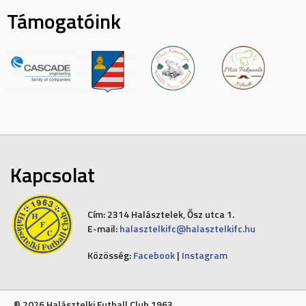
Támogatóink
Kapcsolat
Cím:
2314 Halásztelek, Ősz utca 1.
E-mail:
halasztelkifc@halasztelkifc.hu
Közösség:
Facebook
|
Instagram
© 2026 Halásztelki Futball Club 1963