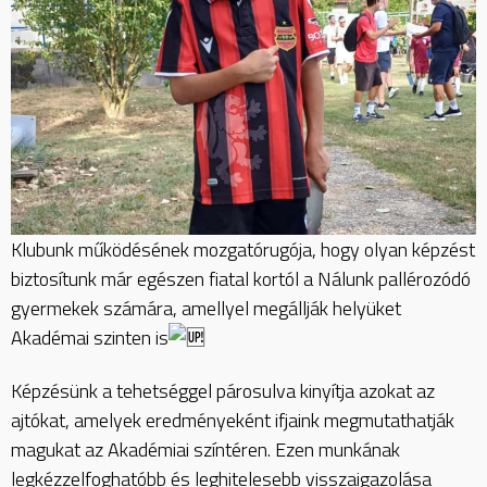
Klubunk működésének mozgatórugója, hogy olyan képzést
biztosítunk már egészen fiatal kortól a Nálunk pallérozódó
gyermekek számára, amellyel megállják helyüket
Akadémai szinten is
Képzésünk a tehetséggel párosulva kinyítja azokat az
ajtókat, amelyek eredményeként ifjaink megmutathatják
magukat az Akadémiai színtéren. Ezen munkának
legkézzelfoghatóbb és leghitelesebb visszaigazolása