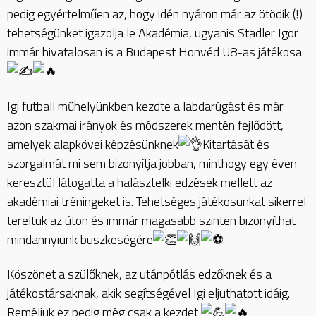
pedig egyértelműen az, hogy idén nyáron már az ötödik (!)
tehetségünket igazolja le Akadémia, ugyanis Stadler Igor
immár hivatalosan is a Budapest Honvéd U8-as játékosa
Igi futball műhelyünkben kezdte a labdarúgást és már
azon szakmai irányok és módszerek mentén fejlődött,
amelyek alapkövei képzésünknek
Kitartását és
szorgalmát mi sem bizonyítja jobban, minthogy egy éven
keresztül látogatta a halásztelki edzések mellett az
akadémiai tréningeket is. Tehetséges játékosunkat sikerrel
tereltük az úton és immár magasabb szinten bizonyíthat
mindannyiunk büszkeségére
Köszönet a szülőknek, az utánpótlás edzőknek és a
játékostársaknak, akik segítségével Igi eljuthatott idáig.
Reméljük ez pedig még csak a kezdet