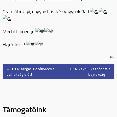
Gratulálunk Igi, nagyon büszkék vagyunk Rád
Mert itt focizni jó
Hajrá Telek!
U8
Post
←
U14″sárga”: Edzőmeccs a
U14″kék”: Elkezdődött a
bajnokság előtt
bajnokság
→
navigation
Támogatóink