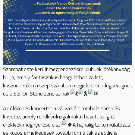
Szombat este került megrendezésre klubunk jótékonysági
bulija, amely fantasztikus hangulatban zajlott,
köszönhetően a szép számban megjelent vendégseregnek
és a Ser On Stone zenekarnak
Az élőzenés koncertet a várva várt tombola sorsolás
követte, amely rendkívüli izgalmakat hozott az igazi
ereklyék megnyerése okán
A hajnalig tartó mulatozás
és közös elmélkedések tovább formálták az eddig is