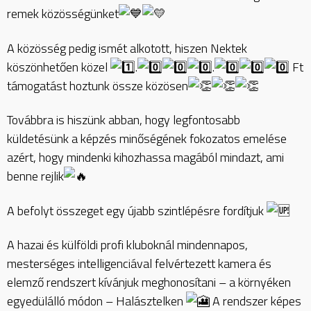
remek közösségünket
A
közösség pedig ismét alkotott, hiszen Nektek
köszönhetően közel
.
.
Ft
támogatást hoztunk össze közösen
Továbbra is hiszünk abban, hogy legfontosabb
küldetésünk a képzés minőségének fokozatos emelése
azért, hogy mindenki kihozhassa magából mindazt, ami
benne rejlik
A befolyt összeget egy újabb szintlépésre fordítjuk
A hazai és külföldi profi kluboknál mindennapos,
mesterséges intelligenciával felvértezett kamera és
elemző rendszert kívánjuk meghonosítani – a környéken
egyedülálló módon – Halásztelken
A rendszer képes