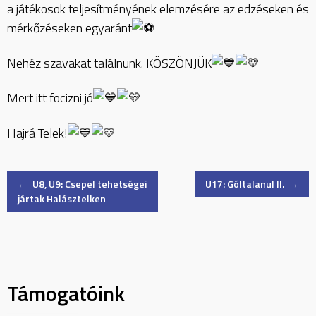
a játékosok teljesítményének elemzésére az edzéseken és
mérkőzéseken egyaránt
Nehéz szavakat találnunk. KÖSZÖNJÜK
Mert itt focizni jó
Hajrá Telek!
Post
←
U8, U9: Csepel tehetségei
U17: Góltalanul II.
→
jártak Halásztelken
navigation
Támogatóink