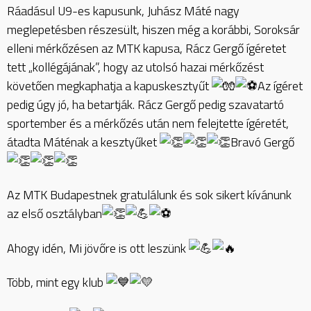
Ráadásul U9-es kapusunk, Juhász Máté nagy
meglepetésben részesült, hiszen még a korábbi, Soroksár
elleni mérkőzésen az MTK kapusa, Rácz Gergő ígéretet
tett „kollégájának”, hogy az utolsó hazai mérkőzést
követően megkaphatja a kapuskesztyűt
Az ígéret
pedig úgy jó, ha betartják. Rácz Gergő pedig szavatartó
sportember és a mérkőzés után nem felejtette ígéretét,
átadta Máténak a kesztyűket
Bravó Gergő
Az MTK Budapestnek gratulálunk és sok sikert kívánunk
az első osztályban
Ahogy idén, Mi jövőre is ott leszünk
Több, mint egy klub