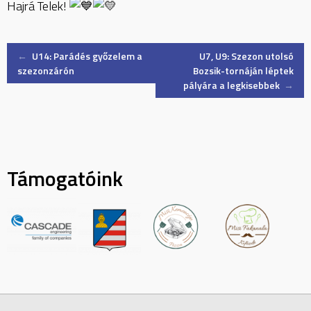
Hajrá Telek!
Post
←
U14: Parádés győzelem a
U7, U9: Szezon utolsó
szezonzárón
Bozsik-tornáján léptek
pályára a legkisebbek
→
navigation
Támogatóink