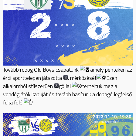
Tovább robog Old Boys csapatunk
amely pénteken az
érdi sporttelepen játszotta
. mérkőzését
Ezen
alkalomból stílszerűen
góllal
terheltük meg a
vendéglátók kapuját és tovább hasítunk a dobogó legfelső
foka felé