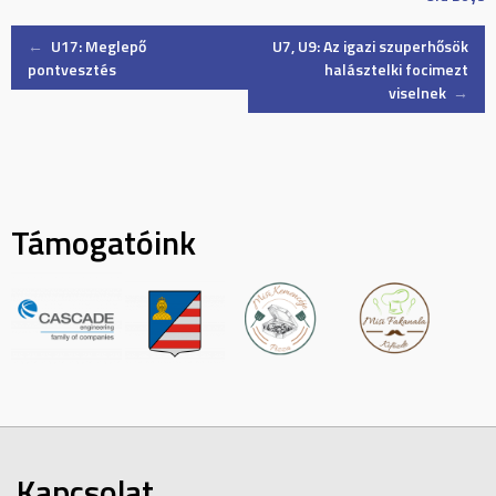
Post
←
U17: Meglepő
U7, U9: Az igazi szuperhősök
pontvesztés
halásztelki focimezt
viselnek
→
navigation
Támogatóink
Kapcsolat