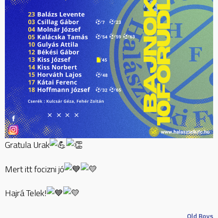
Gratula Urak
Mert
itt focizni jó
Hajrá Telek!
Old Boys